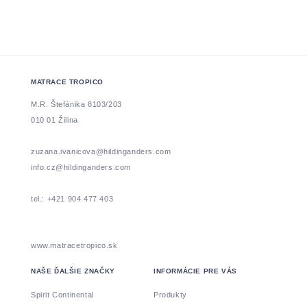
MATRACE TROPICO
M.R. Štefánika 8103/203
010 01 Žilina
zuzana.ivanicova@hildinganders.com
info.cz@hildinganders.com
tel.: +421 904 477 403
www.matracetropico.sk
NAŠE ĎALŠIE ZNAČKY
INFORMÁCIE PRE VÁS
Spirit Continental
Produkty