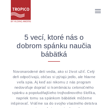
5 vecí, ktoré nás o
dobrom spánku naučia
bábätká
Novonarodené deti vedia, ako si život užiť. Celý
deň odpočívajú, občas si pýtajú jedlo, ale hlavne
veľa spia. Aj keď asi nikomu z nás program
nedovoľuje dopriať si kombináciu celonočného
spánku a popoludňajšieho trojhodinového šlofíka,
napriek tomu sa spánkom bábätiek môžeme
inšpirovať. Vráťme sa do svojho vlastného detstva