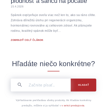
plodnosť a šancu na počatie
15.4.2026
Spánok ovplyvňuje oveľa viac než len to, ako sa ráno cítite.
Zohráva dôležitú úlohu pri regenerácii organizmu,
hormonálnej rovnováhe aj celkovom zdraví. Ak plánujete
rodinu, kvalitný spánok môže byť…
ZOBRAZIŤ CELÝ ČLÁNOK
Hľadáte niečo konkrétne?
HĽADAŤ
Vyhľadávanie prehľadáva všetky produkty. Ak hľadáte konkrétny
predajňu, môžete si ju vyhľadať v
v sekcii predajcovia
.