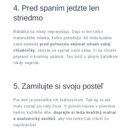
4. Pred spaním jedzte len
striedmo
Bábätká sa nikdy neprejedajú. Dajú si len toľko
materského mlieka, koľko potrebujú. Až teda budete
zase niekedy
pred polnocou skúmať obsah vašej
chladničky
, skúste sa spýtať sami seba, či sa chcete
pripraviť o kvalitný spánok. Ten totiž s plným žalúdkom
nikdy nepríde.
5. Zamilujte si svoju posteľ
Pre deti je postieľka ich kráľovstvom. Tak by to ale
malo zostať po celý život. V posteli trávite v priemere
tretinu každého dňa,
doprajte si teda kvalitný matrac
a anatomický vankúš
, aby ste tento čas trávili čo
najzdravšie!