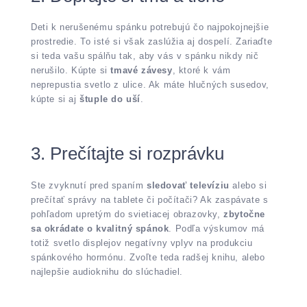
Deti k nerušenému spánku potrebujú čo najpokojnejšie
prostredie. To isté si však zaslúžia aj dospelí. Zariaďte
si teda vašu spálňu tak, aby vás v spánku nikdy nič
nerušilo. Kúpte si
tmavé závesy
, ktoré k vám
neprepustia svetlo z ulice. Ak máte hlučných susedov,
kúpte si aj
štuple do uší
.
3. Prečítajte si rozprávku
Ste zvyknutí pred spaním
sledovať televíziu
alebo si
prečítať správy na tablete či počítači? Ak zaspávate s
pohľadom upretým do svietiacej obrazovky,
zbytočne
sa okrádate o kvalitný spánok
. Podľa výskumov má
totiž svetlo displejov negatívny vplyv na produkciu
spánkového hormónu. Zvoľte teda radšej knihu, alebo
najlepšie audioknihu do slúchadiel.