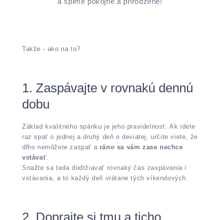
a spime pokojne a prirodzene!
Takže - ako na to?
1. Zaspávajte v rovnakú dennú
dobu
Základ kvalitného spánku je jeho pravidelnosť. Ak idete
raz spať o jednej a druhý deň o deviatej, určite viete, že
dlho nemôžete zaspať a
ráno sa vám zase nechce
vstávať
.
Snažte sa teda dodržiavať rovnaký čas zaspávania i
vstávania, a to každý deň vrátane tých víkendových.
2. Doprajte si tmu a ticho