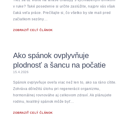
v ruke? Také posedenie si určite zaslúžite, najprv vás však
čaká veľa práce. Prečítajte si, čo všetko by ste mali pred
začiatkom sezóny…
ZOBRAZIŤ CELÝ ČLÁNOK
Ako spánok ovplyvňuje
plodnosť a šancu na počatie
15.4.2026
Spánok ovplyvňuje oveľa viac než len to, ako sa ráno cítite.
Zohráva dôležitú úlohu pri regenerácii organizmu,
hormonálnej rovnováhe aj celkovom zdraví. Ak plánujete
rodinu, kvalitný spánok môže byť…
ZOBRAZIŤ CELÝ ČLÁNOK