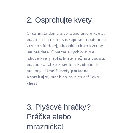
2. Osprchujte kvety
Či už máte doma živé alebo umelé kvety,
prach sa na nich usadzuje rád a potom sa
veselo víri ďalej, akonáhle okolo kvetiny
len prejdete. Opatrne a rýchlo svoje
izbové kvety
spláchnite vlažnou vodou
,
prachu sa ľahko zbavíte a kvetinám to
prospeje.
Umelé kvety poriadne
osprchujte
, prach sa na nich drží ako
kliešť.
3. Plyšové hračky?
Práčka alebo
mraznička!