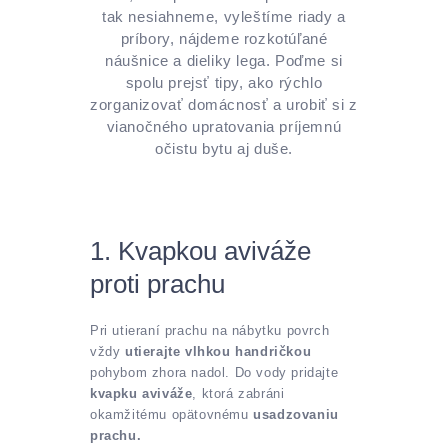
tak nesiahneme, vyleštíme riady a
príbory, nájdeme rozkotúľané
náušnice a dieliky lega. Poďme si
spolu prejsť tipy, ako rýchlo
zorganizovať domácnosť a urobiť si z
vianočného upratovania príjemnú
očistu bytu aj duše.
1. Kvapkou aviváže
proti prachu
Pri utieraní prachu na nábytku povrch
vždy
utierajte vlhkou handričkou
pohybom zhora nadol. Do vody pridajte
kvapku aviváže
, ktorá zabráni
okamžitému opätovnému
usadzovaniu
prachu.