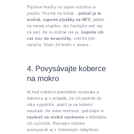
Plyšové hračky sú rajom roztočov a
prachu. Pozrite na štítok -
pokiaľ je to
možné, vyperte plyšáky na 60°C
(alebo
na menej stupňov, ale častejšie než raz
za rok). Ak to možné nie je,
šupnite ich
cez noc do mrazničky
, zničíte tým
roztoče. Stačí 24 hodín v mraze.
4. Povysávajte koberce
na mokro
Aj keď koberce pravidelne vysávate a
dokonca aj v prípade, že ich párkrát do
roka vyprášite, prach je na koberci
neustále. Ak máte možnosť, požičajte si
vysávač na mokré vysávanie
a dôkladne
ich vyčistite. Rovnako môžete
postupovať aj s čalúneným nábytkom.