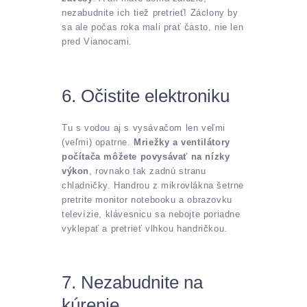
nezabudnite ich tiež pretrieť! Záclony by
sa ale počas roka mali prať často, nie len
pred Vianocami.
6. Očistite elektroniku
Tu s vodou aj s vysávačom len veľmi
(veľmi) opatrne.
Mriežky a ventilátory
počítača môžete povysávať na nízky
výkon
, rovnako tak zadnú stranu
chladničky. Handrou z mikrovlákna šetrne
pretrite monitor notebooku a obrazovku
televízie, klávesnicu sa nebojte poriadne
vyklepať a pretrieť vlhkou handričkou.
7. Nezabudnite na
kúrenie