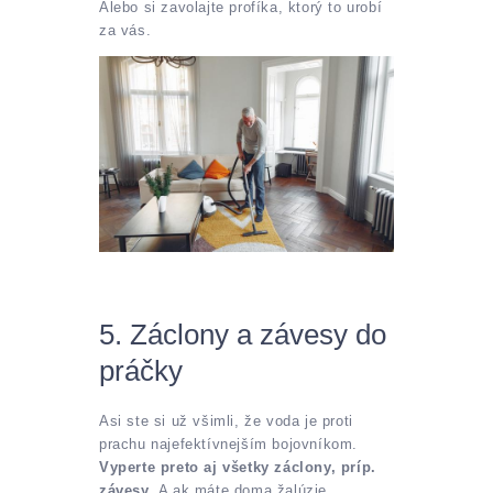
Alebo si zavolajte profíka, ktorý to urobí
za vás.
5. Záclony a závesy do
práčky
Asi ste si už všimli, že voda je proti
prachu najefektívnejším bojovníkom.
Vyperte preto aj všetky záclony, príp.
závesy
. A ak máte doma žalúzie,