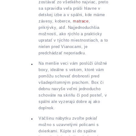
zostávať zo všetkého najviac, preto
sa spravidla veľa práši hlavne v
detskej izbe a v spálni, kde máme
závesy, koberce,
matrace
,
prikrývky, atď. Najjednoduchšia
možností, ako rýchlo a prakticky
upratať v týchto miestnostiach, a to
nielen pred Vianocami, je
predchádzať neporiadku.
Na menšie veci vám poslúži úložné
boxy, ideálne s vekom, ktoré vám
pomôžu schovať drobnosti pred
všadeprítomným prachom. Box či
debnu navyše veľmi jednoducho
schováte na skriňu či pod posteľ, v
spálni ale vyzerajú dobre aj ako
doplnok.
Väčšinu nábytku zvoľte pokiaľ
možno s uzavretými policami s
dvierkami. Kúpte si do spálne