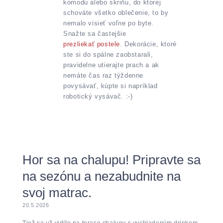
komodu alebo skriňu, do ktorej
schováte všetko oblečenie, to by
nemalo visieť voľne po byte.
Snažte sa častejšie
prezliekať postele
. Dekorácie, ktoré
ste si do spálne zaobstarali,
pravidelne utierajte prach a ak
nemáte čas raz týždenne
povysávať, kúpte si napríklad
robotický vysávač. :-)
Hor sa na chalupu! Pripravte sa
na sezónu a nezabudnite na
svoj matrac.
20.5.2026
Tiež sa už vidíte na terase chalupy s vychladeným drinkom