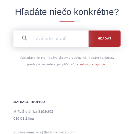
Hľadáte niečo konkrétne?
HĽADAŤ
Vyhľadávanie prehľadáva všetky produkty. Ak hľadáte konkrétny
predajňu, môžete si ju vyhľadať v
v sekcii predajcovia
.
MATRACE TROPICO
M.R. Štefánika 8103/203
010 01 Žilina
zuzana.ivanicova@hildinganders.com