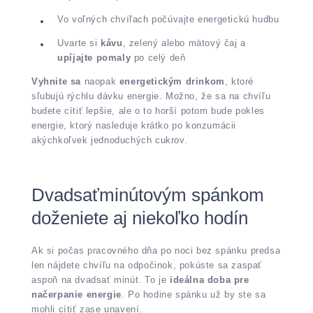
Vo voľných chvíľach počúvajte energetickú hudbu
Uvarte si
kávu
, zelený alebo mätový čaj a
upíjajte pomaly
po celý deň
Vyhnite sa
naopak
energetickým drinkom
, ktoré
sľubujú rýchlu dávku energie. Možno, že sa na chvíľu
budete cítiť lepšie, ale o to horší potom bude pokles
energie, ktorý nasleduje krátko po konzumácii
akýchkoľvek jednoduchých cukrov.
Dvadsaťminútovým spánkom
doženiete aj niekoľko hodín
Ak si počas pracovného dňa po noci bez spánku predsa
len nájdete chvíľu na odpočinok, pokúste sa zaspať
aspoň na dvadsať minút. To je
ideálna doba pre
načerpanie energie
. Po hodine spánku už by ste sa
mohli cítiť zase unavení.