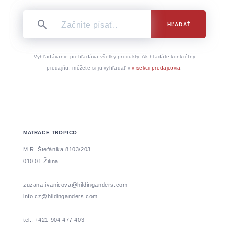
HĽADAŤ
Vyhľadávanie prehľadáva všetky produkty. Ak hľadáte konkrétny
predajňu, môžete si ju vyhľadať v
v sekcii predajcovia
.
MATRACE TROPICO
M.R. Štefánika 8103/203
010 01 Žilina
zuzana.ivanicova@hildinganders.com
info.cz@hildinganders.com
tel.: +421 904 477 403