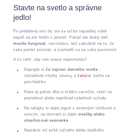
Stavte na svetlo a správne
jedlo!
Po prebdenej noci by ste sa určite najradšej videli
aspoň na pár hodín v posteli. Pokiaľ ale druhý deň
musíte fungovať
, nezostáva, než zabudnúť na to, že
vaša posteľ existuje, a sústrediť sa na vaše povinnosti.
A čo robiť, aby vás únava nepremohla?
Doprajte si
čo najviac denného svetla
-
roztiahnite všetky závesy a
žalúzie
, bežte na
prechádzku
Ráno aj počas dňa si krátko zacvičte, stačí sa
pretiahnuť alebo napríklad vybehnúť schody
Na raňajky si dajte jogurt s ovsenými vločkami a
ovocím, na olovrant si dajte
oriešky alebo
slnečnicové semienka
Nejedzte nič príliš tučného alebo sladkého