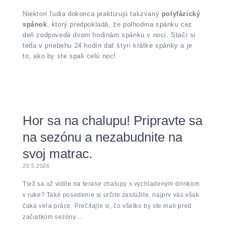
Niektorí ľudia dokonca praktizujú takzvaný
polyfázický
spánok
, ktorý predpokladá, že polhodina spánku cez
deň zodpovedá dvom hodinám spánku v noci. Stačí si
teda v priebehu 24 hodín dať štyri krátke spánky a je
to, ako by ste spali celú noc!
Hor sa na chalupu! Pripravte sa
na sezónu a nezabudnite na
svoj matrac.
20.5.2026
Tiež sa už vidíte na terase chalupy s vychladeným drinkom
v ruke? Také posedenie si určite zaslúžite, najprv vás však
čaká veľa práce. Prečítajte si, čo všetko by ste mali pred
začiatkom sezóny…