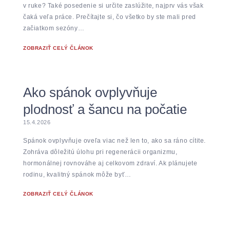
v ruke? Také posedenie si určite zaslúžite, najprv vás však
čaká veľa práce. Prečítajte si, čo všetko by ste mali pred
začiatkom sezóny…
ZOBRAZIŤ CELÝ ČLÁNOK
Ako spánok ovplyvňuje
plodnosť a šancu na počatie
15.4.2026
Spánok ovplyvňuje oveľa viac než len to, ako sa ráno cítite.
Zohráva dôležitú úlohu pri regenerácii organizmu,
hormonálnej rovnováhe aj celkovom zdraví. Ak plánujete
rodinu, kvalitný spánok môže byť…
ZOBRAZIŤ CELÝ ČLÁNOK