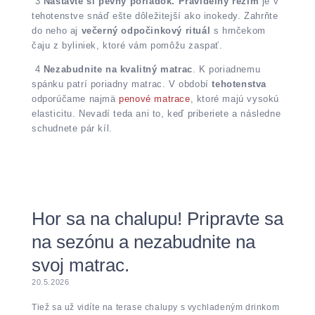
3
Nastavte si pevný poriadok. Pravidelný režim
je v
tehotenstve snáď ešte dôležitejší ako inokedy. Zahrňte
do neho aj
večerný odpočinkový rituál
s hrnčekom
čaju z byliniek, ktoré vám pomôžu zaspať.
4
Nezabudnite na kvalitný matrac
. K poriadnemu
spánku patrí poriadny matrac. V období
tehotenstva
odporúčame najmä
penové matrace
, ktoré majú vysokú
elasticitu. Nevadí teda ani to, keď priberiete a následne
schudnete pár kíl.
Hor sa na chalupu! Pripravte sa
na sezónu a nezabudnite na
svoj matrac.
20.5.2026
Tiež sa už vidíte na terase chalupy s vychladeným drinkom