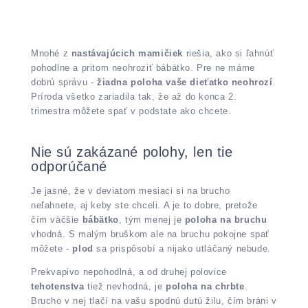
Mnohé z
nastávajúcich mamičiek
riešia, ako si ľahnúť
pohodlne a pritom neohroziť bábätko. Pre ne máme
dobrú správu -
žiadna poloha vaše dieťatko neohrozí
.
Príroda všetko zariadila tak, že až do konca 2.
trimestra môžete spať v podstate ako chcete.
Nie sú zakázané polohy, len tie
odporúčané
Je jasné, že v deviatom mesiaci si na brucho
neľahnete, aj keby ste chceli. A je to dobre, pretože
čím väčšie
bábätko
, tým menej je
poloha na bruchu
vhodná. S malým bruškom ale na bruchu pokojne spať
môžete -
plod
sa prispôsobí a nijako utláčaný nebude.
Prekvapivo nepohodlná, a od druhej polovice
tehotenstva
tiež nevhodná, je
poloha na chrbte
.
Brucho v nej tlačí na vašu spodnú dutú žilu, čím bráni v