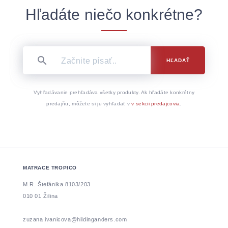
Hľadáte niečo konkrétne?
HĽADAŤ
Vyhľadávanie prehľadáva všetky produkty. Ak hľadáte konkrétny
predajňu, môžete si ju vyhľadať v
v sekcii predajcovia
.
MATRACE TROPICO
M.R. Štefánika 8103/203
010 01 Žilina
zuzana.ivanicova@hildinganders.com