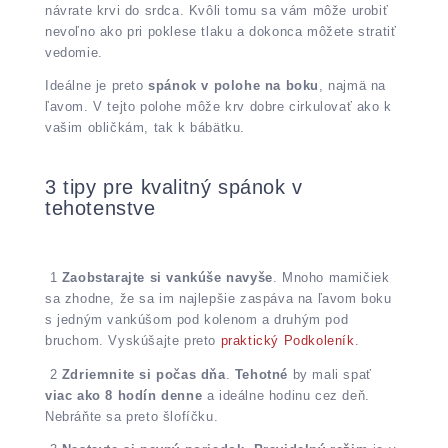
návrate krvi do srdca. Kvôli tomu sa vám môže urobiť
nevoľno ako pri poklese tlaku a dokonca môžete stratiť
vedomie.
Ideálne je preto
spánok v polohe na boku
, najmä na
ľavom. V tejto polohe môže krv dobre cirkulovať ako k
vašim obličkám, tak k bábätku.
3 tipy pre kvalitný spánok v
tehotenstve
1
Zaobstarajte si vankúše navyše
. Mnoho mamičiek
sa zhodne, že sa im najlepšie zaspáva na ľavom boku
s jedným vankúšom pod kolenom a druhým pod
bruchom. Vyskúšajte preto
praktický Podkoleník
.
2
Zdriemnite si počas dňa
.
Tehotné
by mali spať
viac ako 8 hodín denne
a ideálne hodinu cez deň.
Nebráňte sa preto šlofíčku.