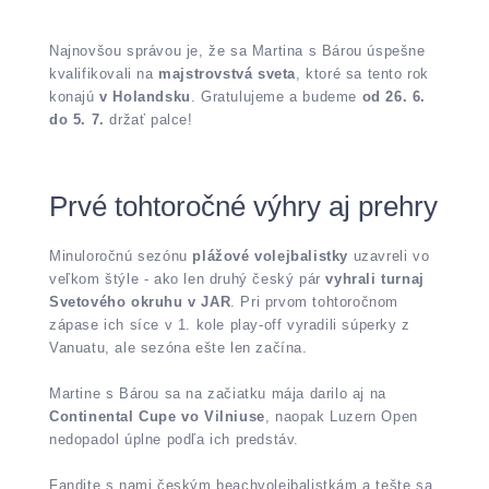
Najnovšou správou je, že sa Martina s Bárou úspešne
kvalifikovali na
majstrovstvá sveta
, ktoré sa tento rok
konajú
v Holandsku
. Gratulujeme a budeme
od 26. 6.
do 5. 7.
držať palce!
Prvé tohtoročné výhry aj prehry
Minuloročnú sezónu
plážové volejbalistky
uzavreli vo
veľkom štýle - ako len druhý český pár
vyhrali turnaj
Svetového okruhu v JAR
. Pri prvom tohtoročnom
zápase ich síce v 1. kole play-off vyradili súperky z
Vanuatu, ale sezóna ešte len začína.
Martine s Bárou sa na začiatku mája darilo aj na
Continental Cupe vo Vilniuse
, naopak Luzern Open
nedopadol úplne podľa ich predstáv.
Fandite s nami českým beachvolejbalistkám a tešte sa