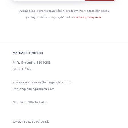
Vyhľadávanie prehľadáva všetky produkty. Ak hľadáte konkrétny
predajňu, môžete si ju vyhľadať v
v sekcii predajcovia
.
MATRACE TROPICO
M.R. Štefánika 8103/203
010 01 Žilina
zuzana.ivanicova@hildinganders.com
info.cz@hildinganders.com
tel.: +421 904 477 403
www.matracetropico.sk