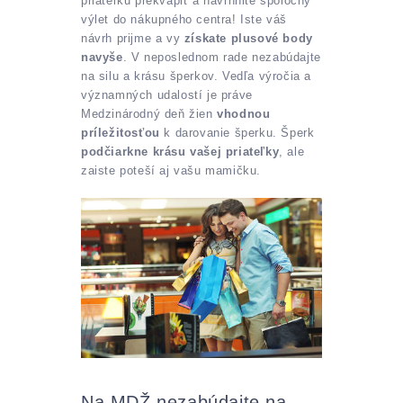
priateľku prekvapiť a navrhnite spoločný
výlet do nákupného centra! Iste váš
návrh prijme a vy
získate plusové body
navyše
. V neposlednom rade nezabúdajte
na silu a krásu šperkov. Vedľa výročia a
významných udalostí je práve
Medzinárodný deň žien
vhodnou
príležitosťou
k darovanie šperku. Šperk
podčiarkne krásu vašej priateľky
, ale
zaiste poteší aj vašu mamičku.
Na MDŽ nezabúdajte na