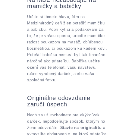
mamičky a babičky
Určite si lámete hlavu, čím na
Medzinárodný deň žien potešiť mamičku
a babičku. Popri kytici a poďakovaní za
to, že je vašou oporou, urobíte mamičke
radosť poukazom na masáž, obľúbenou
kozmetikou, či poukazom ku kaderníkovi.
Potešiť babičku nemusí byť tak finančne
náročné ako priateľku. Babička
určite
ocení
váš telefonát, vašu návštevu,
ručne vyrobený darček, alebo vašu
spoločnú fotku.
Originálne odovzdanie
zaručí úspech
Nech sa už rozhodnete pre akýkoľvek
darček, nepodceňujte spôsob, ktorým ho
žene odovzdáte.
Stavte na originalitu
a
vymyslite obdarovanie, na ktorý priateľka