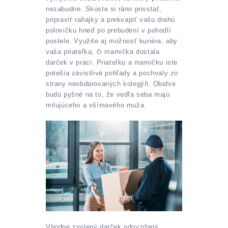
nezabudne. Skúste si ráno privstať,
pripraviť raňajky a prekvapiť vašu drahú
polovičku hneď po prebudení v pohodlí
postele. Využite aj možnosť kuriéra, aby
vaša priateľka, či mamička dostala
darček v práci. Priateľku a mamičku iste
potešia závistlivé pohľady a pochvaly zo
strany neobdarovaných kolegýň. Obidve
budú pyšné na to, že vedľa seba majú
milujúceho a všímavého muža.
Vhodne zvolený darček odovzdaný