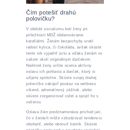
Čím potešiť drahú
polovičku?
V období socializmu boli ženy pri
príležitosti MDŽ obdarovávanie
karafiátmi. Ženám bezpochyby urobí
radosť kytica, či čokoláda, avšak skúste
tento rok vyjadriť úctu a vďaku ženám vo
vašom okolí originálnym darčekom.
Niektoré ženy určite ocenia aktívny
oslavu ich pohlavia a darček, ktorý si
užijete spoločne. Skúste svojej drahej
polovičke zakúpiť poukaz na wellness
víkend, adrenalínový zážitok, alebo
skúste zorganizovať výlet a spojiť ho s
večerou.
Oslava žien predznamenáva príchod jari,
čo v ženách môže vzbudzovať tendenciu
obohatiť, alebo obnoviť šatník. Skúste