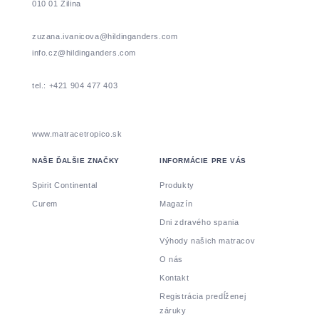
010 01 Žilina
zuzana.ivanicova@hildinganders.com
info.cz@hildinganders.com
tel.: +421 904 477 403
www.matracetropico.sk
NAŠE ĎALŠIE ZNAČKY
INFORMÁCIE PRE VÁS
Spirit Continental
Produkty
Curem
Magazín
Dni zdravého spania
Výhody našich matracov
O nás
Kontakt
Registrácia predĺženej
záruky