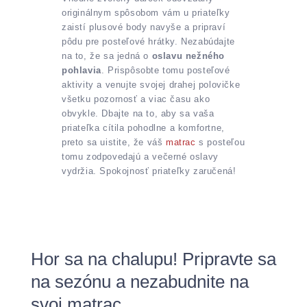
originálnym spôsobom vám u priateľky
zaistí plusové body navyše a pripraví
pôdu pre posteľové hrátky. Nezabúdajte
na to, že sa jedná o
oslavu nežného
pohlavia
. Prispôsobte tomu posteľové
aktivity a venujte svojej drahej polovičke
všetku pozornosť a viac času ako
obvykle. Dbajte na to, aby sa vaša
priateľka cítila pohodlne a komfortne,
preto sa uistite, že váš
matrac
s posteľou
tomu zodpovedajú a večerné oslavy
vydržia. Spokojnosť priateľky zaručená!
Hor sa na chalupu! Pripravte sa
na sezónu a nezabudnite na
svoj matrac.