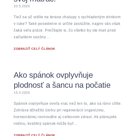
20.5.2026
Tiež sa už vidíte na terase chalupy s vychladeným drinkom
v ruke? Také posedenie si určite zaslúžite, najprv vás však
čaká veľa práce. Prečítajte si, čo všetko by ste mali pred
začiatkom sezóny…
ZOBRAZIŤ CELÝ ČLÁNOK
Ako spánok ovplyvňuje
plodnosť a šancu na počatie
15.4.2026
Spánok ovplyvňuje oveľa viac než len to, ako sa ráno cítite.
Zohráva dôležitú úlohu pri regenerácii organizmu,
hormonálnej rovnováhe aj celkovom zdraví. Ak plánujete
rodinu, kvalitný spánok môže byť…
ZOBRAZIŤ CELÝ ČLÁNOK