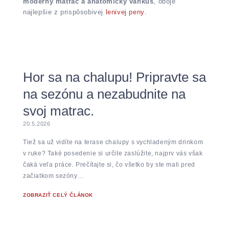
moderný matrac a anatomický vankúš
, oboje
najlepšie z prispôsobivej
lenivej peny
.
Hor sa na chalupu! Pripravte sa
na sezónu a nezabudnite na
svoj matrac.
20.5.2026
Tiež sa už vidíte na terase chalupy s vychladeným drinkom
v ruke? Také posedenie si určite zaslúžite, najprv vás však
čaká veľa práce. Prečítajte si, čo všetko by ste mali pred
začiatkom sezóny…
ZOBRAZIŤ CELÝ ČLÁNOK