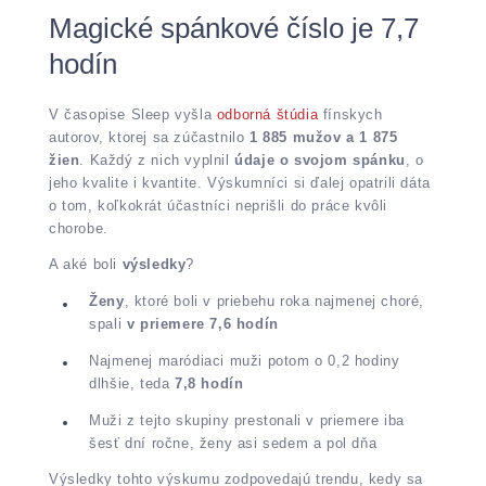
Magické spánkové číslo je 7,7
hodín
V časopise Sleep vyšla
odborná štúdia
fínskych
autorov, ktorej sa zúčastnilo
1 885 mužov a 1 875
žien
. Každý z nich vyplnil
údaje o svojom spánku
, o
jeho kvalite i kvantite. Výskumníci si ďalej opatrili dáta
o tom, koľkokrát účastníci neprišli do práce kvôli
chorobe.
A aké boli
výsledky
?
Ženy
, ktoré boli v priebehu roka najmenej choré,
spali
v priemere 7,6 hodín
Najmenej maródiaci muži potom o 0,2 hodiny
dlhšie, teda
7,8 hodín
Muži z tejto skupiny prestonali v priemere iba
šesť dní ročne, ženy asi sedem a pol dňa
Výsledky tohto výskumu zodpovedajú trendu, kedy sa