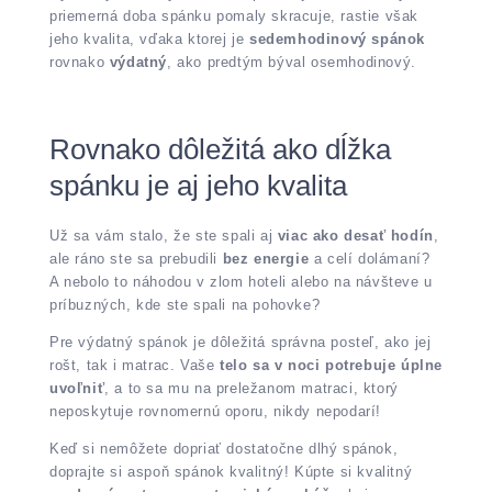
priemerná doba spánku pomaly skracuje, rastie však
jeho kvalita, vďaka ktorej je
sedemhodinový spánok
rovnako
výdatný
, ako predtým býval osemhodinový.
Rovnako dôležitá ako dĺžka
spánku je aj jeho kvalita
Už sa vám stalo, že ste spali aj
viac ako desať hodín
,
ale ráno ste sa prebudili
bez energie
a celí dolámaní?
A nebolo to náhodou v zlom hoteli alebo na návšteve u
príbuzných, kde ste spali na pohovke?
Pre výdatný spánok je dôležitá správna posteľ, ako jej
rošt, tak i matrac. Vaše
telo sa v noci potrebuje úplne
uvoľniť
, a to sa mu na preležanom matraci, ktorý
neposkytuje rovnomernú oporu, nikdy nepodarí!
Keď si nemôžete dopriať dostatočne dlhý spánok,
doprajte si aspoň spánok kvalitný! Kúpte si kvalitný