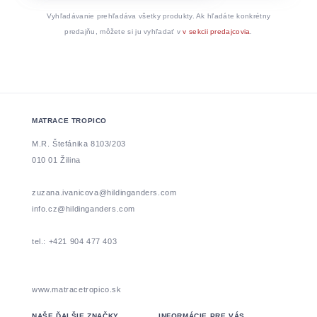
Vyhľadávanie prehľadáva všetky produkty. Ak hľadáte konkrétny
predajňu, môžete si ju vyhľadať v
v sekcii predajcovia
.
MATRACE TROPICO
M.R. Štefánika 8103/203
010 01 Žilina
zuzana.ivanicova@hildinganders.com
info.cz@hildinganders.com
tel.: +421 904 477 403
www.matracetropico.sk
NAŠE ĎALŠIE ZNAČKY
INFORMÁCIE PRE VÁS