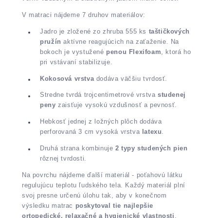
V matraci nájdeme 7 druhov materiálov:
Jadro je zložené zo zhruba 555 ks
taštičkových
pružín
aktívne reagujúcich na zaťaženie. Na
bokoch je vystužené
penou Flexifoam
, ktorá ho
pri vstávaní stabilizuje.
Kokosová vrstva
dodáva väčšiu tvrdosť.
Stredne tvrdá trojcentimetrové vrstva
studenej
peny
zaisťuje vysokú vzdušnosť a pevnosť.
Hebkosť jednej z ložných plôch dodáva
perforovaná 3 cm vysoká vrstva
latexu
.
Druhá strana kombinuje
2 typy studených pien
rôznej tvrdosti.
Na povrchu nájdeme ďalší materiál - poťahovú látku
regulujúcu teplotu ľudského tela. Každý materiál plní
svoj presne určenú úlohu tak, aby v konečnom
výsledku matrac
poskytoval tie najlepšie
ortopedické, relaxačné a hygienické vlastnosti
.