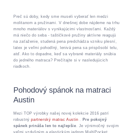
Preč sú doby, kedy sme museli vyberať len medzi
molitanom a pružinami. V dnešnej dobe nájdeme na trhu
mnoho materiálov s vynikajúcimi vlastnosťami. Každý
má niečo do seba - taštičkové pružiny aktívne reagujú
na zaťaženie, studená pena predchádza vzniku plesní,
latex je veľmi pohodlný, lenivá pena sa prispôsobí telu,
atď. Ako to dopadne, keď sa vybrané materiály snúbia
do jedného matraca? Prečítajte si v nasledujúcich
riadkoch.
Pohodový spánok na matraci
Austin
Mezi TOP výrobky našej novej kolekcie 2016 patrí
robustný
partnerský matrac Austin
.
Pre pokojný
spánek prináša len to najlepšie
. Je výnimočný svojim
veľmi vzdušným a elastickým jadrom MultiPocket.