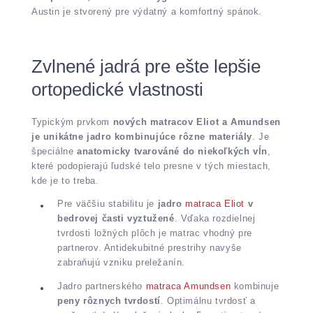
Austin je stvorený pre výdatný a komfortný spánok.
Zvlnené jadrá pre ešte lepšie
ortopedické vlastnosti
Typickým prvkom
nových matracov Eliot a Amundsen
je unikátne jadro kombinujúce rôzne materiály
. Je
špeciálne
anatomicky tvarováné do niekoľkých vĺn
,
které podopierajú ľudské telo presne v tých miestach,
kde je to treba.
Pre väčšiu stabilitu je
jadro
matraca Eliot
v
bedrovej časti vyztužené
. Vďaka rozdielnej
tvrdosti ložných plôch je matrac vhodný pre
partnerov. Antidekubitné prestrihy navyše
zabraňujú vzniku preležanín.
Jadro partnerského
matraca Amundsen
kombinuje
peny rôznych tvrdostí
. Optimálnu tvrdosť a