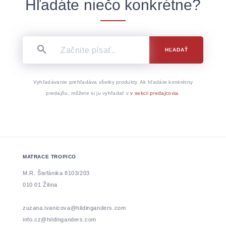
Hľadáte niečo konkrétne?
HĽADAŤ
Vyhľadávanie prehľadáva všetky produkty. Ak hľadáte konkrétny
predajňu, môžete si ju vyhľadať v
v sekcii predajcovia
.
MATRACE TROPICO
M.R. Štefánika 8103/203
010 01 Žilina
zuzana.ivanicova@hildinganders.com
info.cz@hildinganders.com