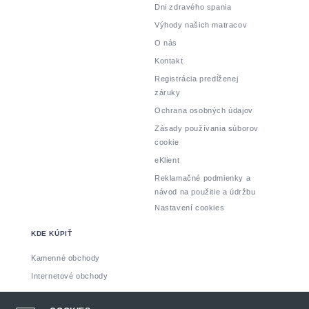
Dni zdravého spania
Výhody našich matracov
O nás
Kontakt
Registrácia predĺženej
záruky
Ochrana osobných údajov
Zásady používania súborov
cookie
eKlient
Reklamačné podmienky a
návod na použitie a údržbu
Nastavení cookies
KDE KÚPIŤ
Kamenné obchody
Internetové obchody
Vyrobil: INSPIRE CZ s.r.o.