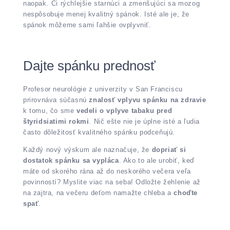
naopak. Či rýchlejšie starnúci a zmenšujúci sa mozog
nespôsobuje menej kvalitný spánok. Isté ale je, že
spánok môžeme sami ľahšie ovplyvniť.
Dajte spánku prednosť
Profesor neurológie z univerzity v San Franciscu
prirovnáva súčasnú
znalosť vplyvu spánku na zdravie
k tomu, čo sme
vedeli o vplyve tabaku pred
štyridsiatimi rokmi
. Nič ešte nie je úplne isté a ľudia
často dôležitosť kvalitného spánku podceňujú.
Každý nový výskum ale naznačuje, že
dopriať si
dostatok spánku sa vypláca
. Ako to ale urobiť, keď
máte od skorého rána až do neskorého večera veľa
povinností? Myslite viac na seba! Odložte žehlenie až
na zajtra, na večeru deťom namažte chleba a
choďte
spať
.