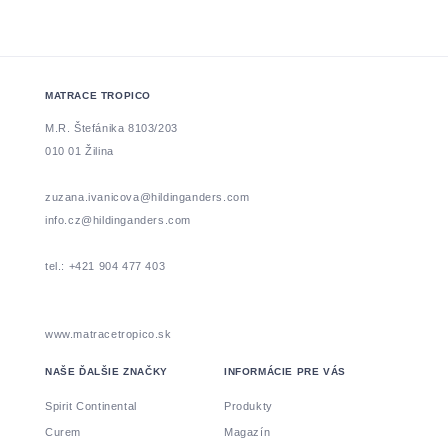
MATRACE TROPICO
M.R. Štefánika 8103/203
010 01 Žilina
zuzana.ivanicova@hildinganders.com
info.cz@hildinganders.com
tel.: +421 904 477 403
www.matracetropico.sk
NAŠE ĎALŠIE ZNAČKY
INFORMÁCIE PRE VÁS
Spirit Continental
Produkty
Curem
Magazín