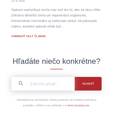
15.4.2026
Spánok ovplyvňuje oveľa viac než len to, ako sa ráno cítite.
Zohráva dôležitú úlohu pri regenerácii organizmu,
hormonálnej rovnováhe aj celkovom zdraví. Ak plánujete
rodinu, kvalitný spánok môže byť…
ZOBRAZIŤ CELÝ ČLÁNOK
Hľadáte niečo konkrétne?
HĽADAŤ
Vyhľadávanie prehľadáva všetky produkty. Ak hľadáte konkrétny
predajňu, môžete si ju vyhľadať v
v sekcii predajcovia
.