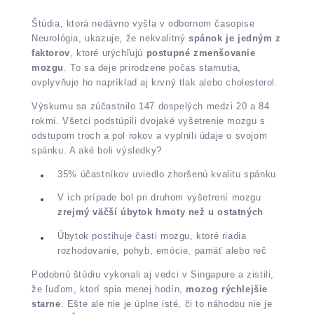
Štúdia, ktorá nedávno vyšla v odbornom časopise
Neurológia, ukazuje, že nekvalitný
spánok je jedným z
faktorov
, ktoré urýchľujú
postupné zmenšovanie
mozgu
. To sa deje prirodzene počas starnutia,
ovplyvňuje ho napríklad aj krvný tlak alebo cholesterol.
Výskumu sa zúčastnilo 147 dospelých medzi 20 a 84
rokmi. Všetci podstúpili dvojaké vyšetrenie mozgu s
odstupom troch a pol rokov a vyplnili údaje o svojom
spánku. A aké boli výsledky?
35% účastníkov uviedlo zhoršenú kvalitu spánku
V ich prípade bol pri druhom vyšetrení mozgu
zrejmý väčší úbytok hmoty než u ostatných
Úbytok postihuje časti mozgu, ktoré riadia
rozhodovanie, pohyb, emócie, pamäť alebo reč
Podobnú štúdiu vykonali aj vedci v Singapure a zistili,
že ľuďom, ktorí spia menej hodín,
mozog rýchlejšie
starne
. Ešte ale nie je úplne isté, či to náhodou nie je