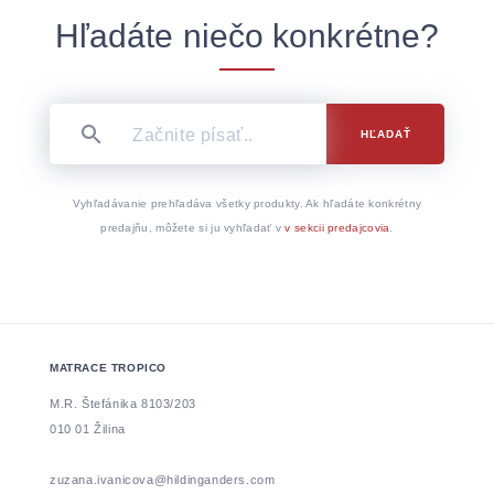
Hľadáte niečo konkrétne?
HĽADAŤ
Vyhľadávanie prehľadáva všetky produkty. Ak hľadáte konkrétny
predajňu, môžete si ju vyhľadať v
v sekcii predajcovia
.
MATRACE TROPICO
M.R. Štefánika 8103/203
010 01 Žilina
zuzana.ivanicova@hildinganders.com