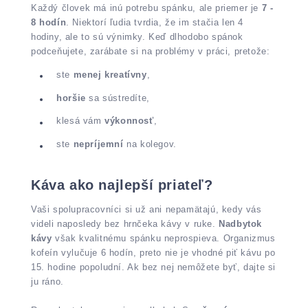
Každý človek má inú potrebu spánku, ale priemer je
7 -
8 hodín
. Niektorí ľudia tvrdia, že im stačia len 4
hodiny, ale to sú výnimky. Keď dlhodobo spánok
podceňujete, zarábate si na problémy v práci, pretože:
ste
menej kreatívny
,
horšie
sa sústredíte,
klesá vám
výkonnosť
,
ste
nepríjemní
na kolegov.
Káva ako najlepší priateľ?
Vaši spolupracovníci si už ani nepamätajú, kedy vás
videli naposledy bez hrnčeka kávy v ruke.
Nadbytok
kávy
však kvalitnému spánku neprospieva. Organizmus
kofeín vylučuje 6 hodín, preto nie je vhodné piť kávu po
15. hodine popoludní. Ak bez nej nemôžete byť, dajte si
ju ráno.