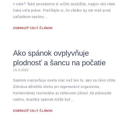
v ruke? Také posedenie si určite zaslúžite, najprv vás však
čaká veľa práce. Prečítajte si, čo všetko by ste mali pred
začiatkom sezóny…
ZOBRAZIŤ CELÝ ČLÁNOK
Ako spánok ovplyvňuje
plodnosť a šancu na počatie
15.4.2026
Spánok ovplyvňuje oveľa viac než len to, ako sa ráno cítite.
Zohráva dôležitú úlohu pri regenerácii organizmu,
hormonálnej rovnováhe aj celkovom zdraví. Ak plánujete
rodinu, kvalitný spánok môže byť…
ZOBRAZIŤ CELÝ ČLÁNOK