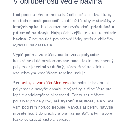
V obľúbenosti vedie bavlna
Pod perinou trávite tretinu každého dňa, jej kvalitu by
ste teda nemali podceniť. Je dôležité, aby
materiály, v
ktorých spíte
, boli zdravotne nezávadné,
priedušné a
príjemné na dotyk
. Najspoľahlivejšie je v tomto ohľade
bavlna
. Z nej sa tiež povrchové látky perín a obliečky
vyrábajú najčastejšie.
Výplň perín a vankúšov často tvoria
polyester
,
konkrétne duté posilanizované rúno. Takto spracovaný
polyester je veľmi
vzdušný
, zároveň však vďaka
vzduchovým vrecúškam tepelne izoluje.
Set
periny a vankúša Aloe vera
kombinuje bavlnu aj
polyester a navyše obsahuje výťažky z Aloe Vera pre
lepšie antialergénne vlastnosti. Tento set môžete
používať po celý rok,
má vysokú hrejivosť
, ale v lete
vám pod ním horúco nebude! Vankúš aj perinu navyše
môžete hodiť do práčky a prať až na 95°, a tým svoje
lôžko udržiavať čisté a svieže.