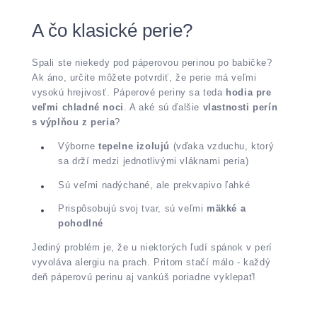
A čo klasické perie?
Spali ste niekedy pod páperovou perinou po babičke?
Ak áno, určite môžete potvrdiť, že perie má veľmi
vysokú hrejivosť. Páperové periny sa teda
hodia pre
veľmi chladné noci
. A aké sú ďalšie
vlastnosti perín
s výplňou z peria
?
Výborne
tepelne izolujú
(vďaka vzduchu, ktorý
sa drží medzi jednotlivými vláknami peria)
Sú veľmi nadýchané, ale prekvapivo ľahké
Prispôsobujú svoj ​​tvar, sú veľmi
mäkké a
pohodlné
Jediný problém je, že u niektorých ľudí spánok v perí
vyvoláva alergiu na prach. Pritom stačí málo - každý
deň páperovú perinu aj vankúš poriadne vyklepať!