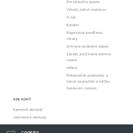
Dni zdravého spania
Výhody našich matracov
O nás
Kontakt
Registrácia predĺženej
záruky
Ochrana osobných údajov
Zásady používania súborov
cookie
eKlient
Reklamačné podmienky a
návod na použitie a údržbu
Nastavení cookies
KDE KÚPIŤ
Kamenné obchody
Internetové obchody
Vyrobil: INSPIRE CZ s.r.o.
COOKIES