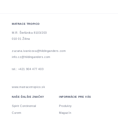
MATRACE TROPICO
M.R. Štefánika 8103/203
010 01 Žilina
zuzana.ivanicova@hildinganders.com
info.cz@hildinganders.com
tel.: +421 904 477 403
www.matracetropico.sk
NAŠE ĎALŠIE ZNAČKY
INFORMÁCIE PRE VÁS
Spirit Continental
Produkty
Curem
Magazín