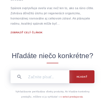
Spánok ovplyvňuje oveľa viac než len to, ako sa ráno cítite.
Zohráva dôležitú úlohu pri regenerácii organizmu,
hormonálnej rovnováhe aj celkovom zdraví. Ak plánujete
rodinu, kvalitný spánok môže byť…
ZOBRAZIŤ CELÝ ČLÁNOK
Hľadáte niečo konkrétne?
HĽADAŤ
Vyhľadávanie prehľadáva všetky produkty. Ak hľadáte konkrétny
predajňu, môžete si ju vyhľadať v
v sekcii predajcovia
.