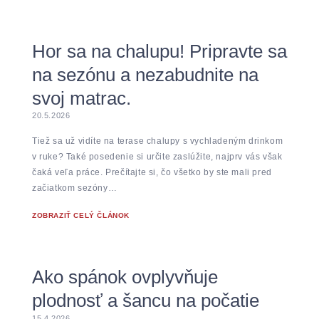
Hor sa na chalupu! Pripravte sa
na sezónu a nezabudnite na
svoj matrac.
20.5.2026
Tiež sa už vidíte na terase chalupy s vychladeným drinkom
v ruke? Také posedenie si určite zaslúžite, najprv vás však
čaká veľa práce. Prečítajte si, čo všetko by ste mali pred
začiatkom sezóny…
ZOBRAZIŤ CELÝ ČLÁNOK
Ako spánok ovplyvňuje
plodnosť a šancu na počatie
15.4.2026