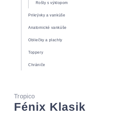
Zdravotné matrace
Rošty s výklopom
Matrace Super Fox
Prikrývky a vankúše
Matrace Spirit Superior
Anatomické vankúše
Matrace Tropico Guard
Obliečky a plachty
Toppery
Chrániče
Tropico
Fénix Klasik