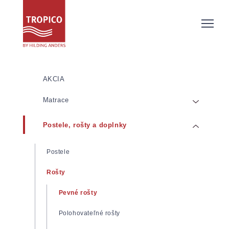
AKCIA
Matrace
Postele, rošty a doplnky
Matrace z pamäťovej/lenivej peny
Matrace zo studenej peny
Postele
Pružinové matrace
Rošty
Latexové matrace
Pevné rošty
Detské matrace
Polohovateľné rošty