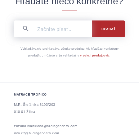
Hľadáte niečo konkrétne?
HĽADAŤ
Vyhľadávanie prehľadáva všetky produkty. Ak hľadáte konkrétny
predajňu, môžete si ju vyhľadať v
v sekcii predajcovia
.
MATRACE TROPICO
M.R. Štefánika 8103/203
010 01 Žilina
zuzana.ivanicova@hildinganders.com
info.cz@hildinganders.com