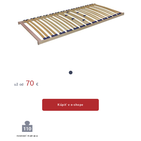
70
už od
€
Kúpiť v e-shope
nosnosť matraca