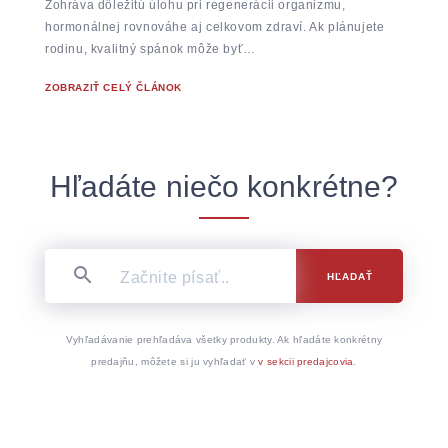
Zohráva dôležitú úlohu pri regenerácii organizmu,
hormonálnej rovnováhe aj celkovom zdraví. Ak plánujete
rodinu, kvalitný spánok môže byť…
ZOBRAZIŤ CELÝ ČLÁNOK
Hľadáte niečo konkrétne?
HĽADAŤ
Vyhľadávanie prehľadáva všetky produkty. Ak hľadáte konkrétny
predajňu, môžete si ju vyhľadať v
v sekcii predajcovia
.