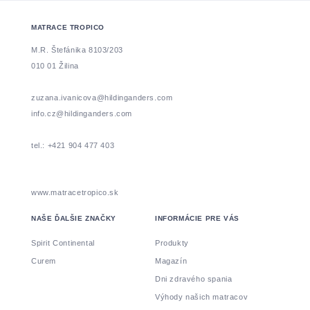
MATRACE TROPICO
M.R. Štefánika 8103/203
010 01 Žilina
zuzana.ivanicova@hildinganders.com
info.cz@hildinganders.com
tel.: +421 904 477 403
www.matracetropico.sk
NAŠE ĎALŠIE ZNAČKY
INFORMÁCIE PRE VÁS
Spirit Continental
Produkty
Curem
Magazín
Dni zdravého spania
Výhody našich matracov