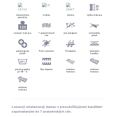
zdravotnícka
značka
záruka
výška matraca
pomôcka
nosnosť matraca
7 anatomických
pre alergikov
snímateľný
zón
poťah
antialergický
Proti roztočom
Priedušné
ventilační
poťah
kanálky
poťah prateľný
Bez lepenia
uloženie
uloženie
pri 60 ° C
matraca
matraca
uloženie
matraca
Luxusný celolatexový matrac s prevzdušňujúcimi kanálikmi
usporiadanými do 7 anatomických zón.