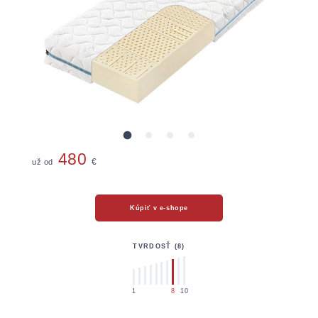
Chrániče
480
už od
€
Kúpiť v e-shope
TVRDOSŤ (8)