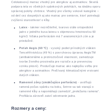
Celolatexový matrac vhodný pre alergikov aj astmatikov. Skvelá
podpora tela vo všetkých spánkových polohách, na ideálnu oporu
správnej polohy chrbtice. Vhodný pre všetky vekové kategórie –
od detí cez dospelých aj ako matrac pre seniorov, ktorí potrebujú
zvýšenú starostlivosť o kĺby.
Latex
- takmer nezničiteľné, tvarovo stále ortopedické
jadro z jedného kusa latexu s objemovou hmotnosťou 60
kg/m3. Vďaka perforáciám má 7 anatomických zón a je
priedušné.
Poťah Aegis (60 °C)
- vysoký podiel prírodných vlákien
Tencel®/viskóza (49 %) s povrchovou úpravou AegisTM
(antibakteriálne a protiroztočové vlastnosti, zamedzuje
tvorbe živného prostredia pre roztoče a je prevenciou
vzniku plesní). Predurčuje matrac ako najlepšiu voľbu pre
alergikov a astmatikov. Prešívaný klimatizačnými vrstvami
dutých vlákien.
Ramenné zóny (zmäkčujúce perforácie)
- uvoľňujú
ramená počas spánku na boku, šetrne sa tak starajú o
ramenné kĺby a napomáhajú zamedziť „preležaniu ramena“.
Profilácia zároveň zaistí odvetranie jadra.
Rozmery a ceny: