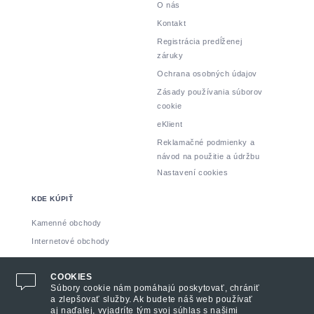
O nás
Kontakt
Registrácia predĺženej
záruky
Ochrana osobných údajov
Zásady používania súborov
cookie
eKlient
Reklamačné podmienky a
návod na použitie a údržbu
Nastavení cookies
KDE KÚPIŤ
Kamenné obchody
Internetové obchody
Vyrobil: INSPIRE CZ s.r.o.
COOKIES
Súbory cookie nám pomáhajú poskytovať, chrániť
a zlepšovať služby. Ak budete náš web používať
aj naďalej, vyjadríte tým svoj súhlas s našimi