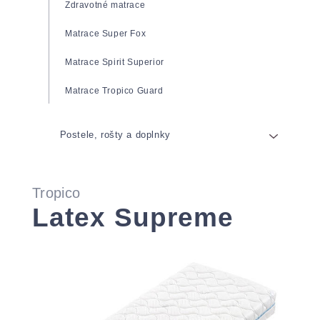
Zdravotné matrace
Matrace Super Fox
Matrace Spirit Superior
Matrace Tropico Guard
Postele, rošty a doplnky
Postele
Tropico
Rošty
Latex Supreme
Prikrývky a vankúše
Pevné rošty
Anatomické vankúše
Polohovateľné rošty
Obliečky a plachty
Rošty s výklopom
Toppery