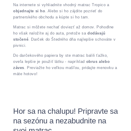
Na internete si vyhliadnite vhodný matrac Tropico a
objednajte si ho
. Alebo si ho zájdite pozrieť do
partnerského obchodu a kúpte si ho tam.
Matrac si môžete nechať doviezť až domov. Pohodlne
ho však naložíte aj do auta, pretože sa
dodávajú
stočené
. Darček do Štedrého dňa najlepšie schováte v
pivnici.
Do darčekového papiera by ste matrac balili ťažko,
oveľa lepšie je použiť látku - napríklad
obrus alebo
záves
. Previažte ho veľkou mašľou, pridajte menovku a
máte hotovo!
Hor sa na chalupu! Pripravte sa
na sezónu a nezabudnite na
svoj matrac.