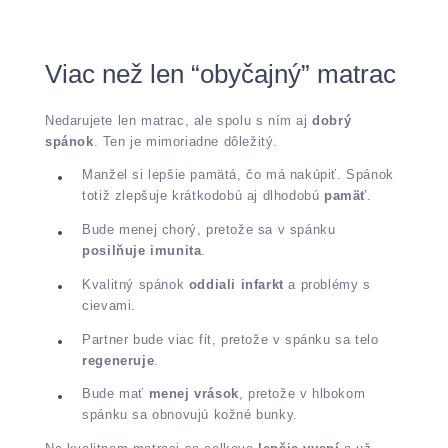
Viac než len “obyčajný” matrac
Nedarujete len matrac, ale spolu s ním aj
dobrý
spánok
. Ten je mimoriadne dôležitý.
Manžel si lepšie pamätá, čo má nakúpiť. Spánok
totiž zlepšuje krátkodobú aj dlhodobú
pamäť
.
Bude menej chorý, pretože sa v spánku
posilňuje imunita
.
Kvalitný spánok
oddiali infarkt
a problémy s
cievami.
Partner bude viac fit, pretože v spánku sa telo
regeneruje
.
Bude mať
menej vrások
, pretože v hlbokom
spánku sa obnovujú kožné bunky.