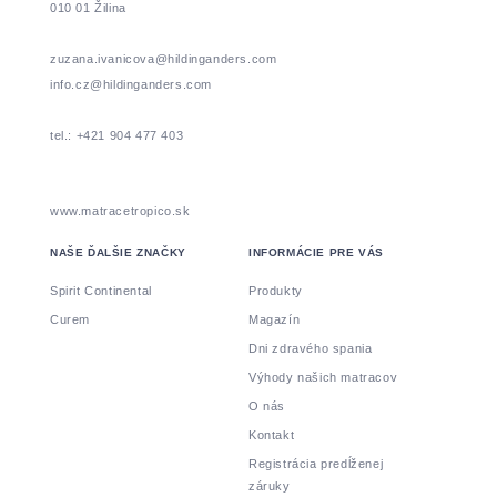
010 01 Žilina
zuzana.ivanicova@hildinganders.com
info.cz@hildinganders.com
tel.: +421 904 477 403
www.matracetropico.sk
NAŠE ĎALŠIE ZNAČKY
INFORMÁCIE PRE VÁS
Spirit Continental
Produkty
Curem
Magazín
Dni zdravého spania
Výhody našich matracov
O nás
Kontakt
Registrácia predĺženej
záruky