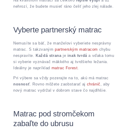
Na kvalitnom matraci sa celkovo
lepšie vyspí
a už
nehrozí, že budete musieť ráno čeliť jeho zlej nálade.
Vyberte partnerský matrac
Nemusíte sa báť, že manželovi vyberiete nesprávny
matrac. S takzvaným
partnerským matracom
chybu
nespravíte.
Každá strana
je
inak tvrdá
a vďaka tomu
si vyberie vyznávač mäkkého aj tvrdšieho ležania.
Ideálny je napríklad
matrac Forest
.
Pri výbere sa vždy pozerajte na to, akú má matrac
nosnosť
. Rovno môžete zaobstarať aj
chránič
, aby
nový matrac vydržal v dobrom stave čo najdlhšie.
Matrac pod stromčekom
zabaľte do ubrusu