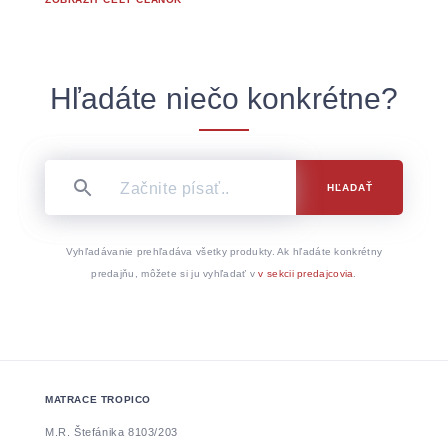
Hľadáte niečo konkrétne?
HĽADAŤ
Vyhľadávanie prehľadáva všetky produkty. Ak hľadáte konkrétny
predajňu, môžete si ju vyhľadať v
v sekcii predajcovia
.
MATRACE TROPICO
M.R. Štefánika 8103/203