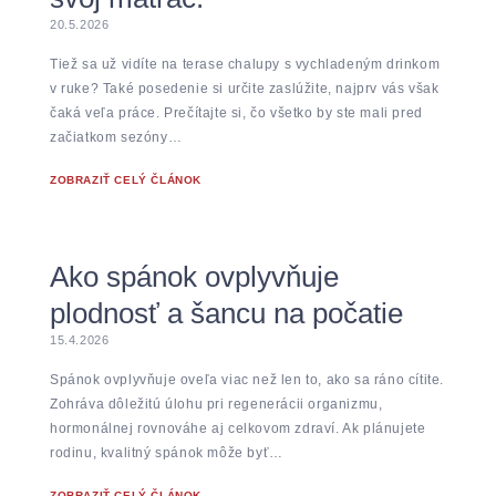
20.5.2026
Tiež sa už vidíte na terase chalupy s vychladeným drinkom
v ruke? Také posedenie si určite zaslúžite, najprv vás však
čaká veľa práce. Prečítajte si, čo všetko by ste mali pred
začiatkom sezóny…
ZOBRAZIŤ CELÝ ČLÁNOK
Ako spánok ovplyvňuje
plodnosť a šancu na počatie
15.4.2026
Spánok ovplyvňuje oveľa viac než len to, ako sa ráno cítite.
Zohráva dôležitú úlohu pri regenerácii organizmu,
hormonálnej rovnováhe aj celkovom zdraví. Ak plánujete
rodinu, kvalitný spánok môže byť…
ZOBRAZIŤ CELÝ ČLÁNOK