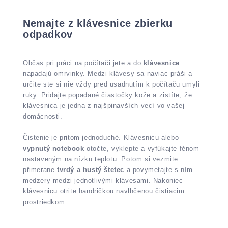
Nemajte z klávesnice zbierku
odpadkov
Občas pri práci na počítači jete a do
klávesnice
napadajú omrvinky. Medzi klávesy sa naviac práši a
určite ste si nie vždy pred usadnutím k počítaču umyli
ruky. Pridajte popadané čiastočky kože a zistíte, že
klávesnica je jedna z najšpinavších vecí vo vašej
domácnosti.
Čistenie je pritom jednoduché. Klávesnicu alebo
vypnutý notebook
otočte, vyklepte a vyfúkajte fénom
nastaveným na nízku teplotu. Potom si vezmite
přimerane
tvrdý a hustý štetec
a povymetajte s ním
medzery medzi jednotlivými klávesami. Nakoniec
klávesnicu otrite handričkou navlhčenou čistiacim
prostriedkom.