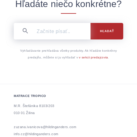
Hľadáte niečo konkrétne?
HĽADAŤ
Vyhľadávanie prehľadáva všetky produkty. Ak hľadáte konkrétny
predajňu, môžete si ju vyhľadať v
v sekcii predajcovia
.
MATRACE TROPICO
M.R. Štefánika 8103/203
010 01 Žilina
zuzana.ivanicova@hildinganders.com
info.cz@hildinganders.com