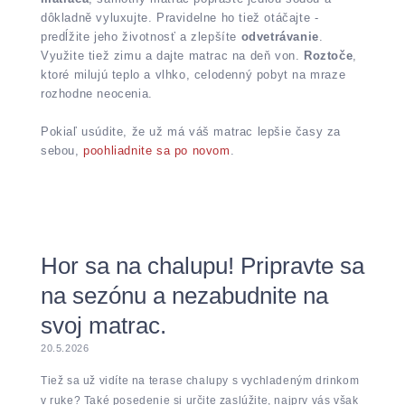
dôkladně vyluxujte. Pravidelne ho tiež otáčajte -
predĺžite jeho životnosť a zlepšíte
odvetrávanie
.
Využite tiež zimu a dajte matrac na deň von.
Roztoče
,
ktoré milujú teplo a vlhko, celodenný pobyt na mraze
rozhodne neocenia.
Pokiaľ usúdite, že už má váš matrac lepšie časy za
sebou,
poohliadnite sa po novom
.
Hor sa na chalupu! Pripravte sa
na sezónu a nezabudnite na
svoj matrac.
20.5.2026
Tiež sa už vidíte na terase chalupy s vychladeným drinkom
v ruke? Také posedenie si určite zaslúžite, najprv vás však