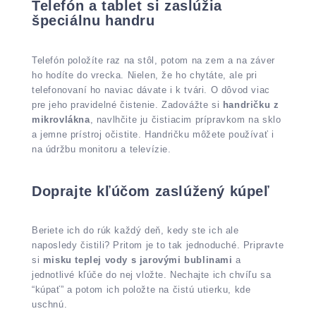
Telefón a tablet si zaslúžia
špeciálnu handru
Telefón položíte raz na stôl, potom na zem a na záver
ho hodíte do vrecka. Nielen, že ho chytáte, ale pri
telefonovaní ho naviac dávate i k tvári. O dôvod viac
pre jeho pravidelné čistenie. Zadovážte si
handričku z
mikrovlákna
, navlhčite ju čistiacim prípravkom na sklo
a jemne prístroj očistite. Handričku môžete používať i
na údržbu monitoru a televízie.
Doprajte kľúčom zaslúžený kúpeľ
Beriete ich do rúk každý deň, kedy ste ich ale
naposledy čistili? Pritom je to tak jednoduché. Pripravte
si
misku teplej vody s jarovými bublinami
a
jednotlivé kľúče do nej vložte. Nechajte ich chvíľu sa
“kúpať” a potom ich položte na čistú utierku, kde
uschnú.