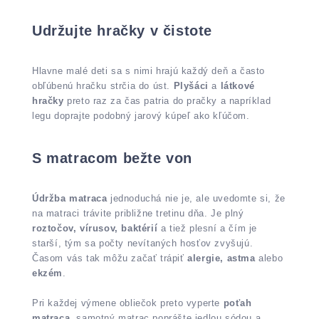
Udržujte hračky v čistote
Hlavne malé deti sa s nimi hrajú každý deň a často
obľúbenú hračku strčia do úst.
Plyšáci
a
látkové
hračky
preto raz za čas patria do pračky a napríklad
legu doprajte podobný jarový kúpeľ ako kľúčom.
S matracom bežte von
Údržba matraca
jednoduchá nie je, ale uvedomte si, že
na matraci trávite približne tretinu dňa. Je plný
roztočov, vírusov, baktérií
a tiež plesní a čím je
starší, tým sa počty nevítaných hosťov zvyšujú.
Časom vás tak môžu začať trápiť
alergie, astma
alebo
ekzém
.
Pri každej výmene obliečok preto vyperte
poťah
matraca
, samotný matrac poprášte jedlou sódou a