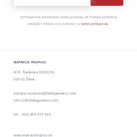
Vyhľadávanie prehľadáva všetky produkty. Ak hľadáte konkrétny
predajňu, môžete si ju vyhľadať v
v sekcii predajcovia
.
MATRACE TROPICO
M.R. Štefánika 8103/203
010 01 Žilina
zuzana.ivanicova@hildinganders.com
info.cz@hildinganders.com
tel.: +421 904 477 403
www.matracetropico.sk