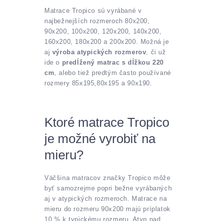
Matrace Tropico sú vyrábané v
najbežnejších rozmeroch 80x200,
90x200, 100x200, 120x200, 140x200,
160x200, 180x200 a 200x200. Možná je
aj
výroba atypických rozmerov
, či už
ide o
predĺžený matrac s dĺžkou 220
cm
, alebo tiež predtým často používané
rozmery 85x195,80x195 a 90x190.
Ktoré matrace Tropico
je možné vyrobiť na
mieru?
Väčšina matracov značky Tropico môže
byť samozrejme popri bežne vyrábaných
aj v atypických rozmeroch. Matrace na
mieru do rozmeru 90x200 majú príplatok
10 % k typickému rozmeru. Atyp nad