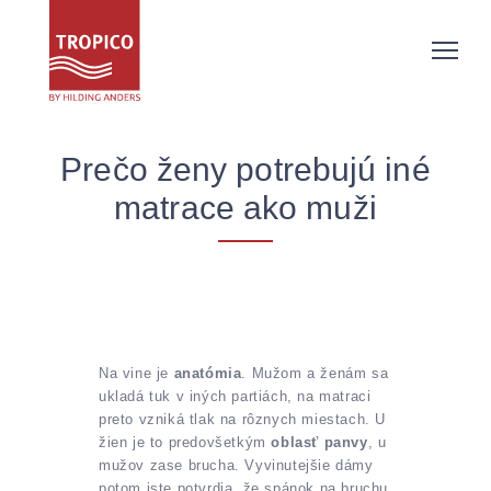
Prečo ženy potrebujú iné
matrace ako muži
Na vine je
anatómia
. Mužom a ženám sa
ukladá tuk v iných partiách, na matraci
preto vzniká tlak na rôznych miestach. U
žien je to predovšetkým
oblasť panvy
, u
mužov zase brucha. Vyvinutejšie dámy
potom iste potvrdia, že spánok na bruchu