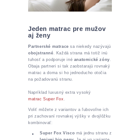
Jeden matrac pre mužov
aj ženy
Partnerské matrace
sa niekedy nazývajú
obojstranné
. Každá strana má totiž inú
tuhosť a podporuje iné
anatomické zóny
.
Obaja partneri si tak zaobstarajú rovnaký
matrac a doma si ho jednoducho otočia
na požadovanú stranu.
Napríklad luxusný extra vysoký
matrac Super Fox
.
Voliť môžete z variantov a ľubovoľne ich
pri zachovaní rovnakej výšky v dvojlôžku
kombinovať:
Super Fox Visco
má jednu stranu z
lenivej bio peny.
Je aj vo variante