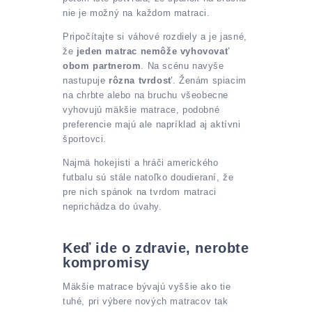
nie je možný na každom matraci.
Pripočítajte si váhové rozdiely a je jasné,
že
jeden matrac nemôže vyhovovať
obom partnerom
. Na scénu navyše
nastupuje
rôzna tvrdosť
. Ženám spiacim
na chrbte alebo na bruchu všeobecne
vyhovujú mäkšie matrace, podobné
preferencie majú ale napríklad aj aktívni
športovci.
Najmä hokejisti a hráči amerického
futbalu sú stále natoľko doudieraní, že
pre nich spánok na tvrdom matraci
neprichádza do úvahy.
Keď ide o zdravie, nerobte
kompromisy
Mäkšie matrace bývajú vyššie ako tie
tuhé, pri výbere nových matracov tak