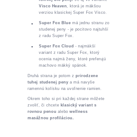
Visco Heaven
, ktorá je mäkšou
verziou klasickej Super Fox Visco.
Super Fox Blue
má jednu stranu zo
studenej peny - je pocitovo najtuhší
z radu Super Fox.
Super Fox Cloud
- najmäkší
variant z radu Super Fox, ktorý
ocenia najmä ženy, ktoré preferujú
machovo mäkký spánok.
Druhá strana je potom z
prirodzene
tuhej studenej peny
a má navyše
ramennú kolísku na uvoľnenie ramien.
Okrem toho si pri každej strane môžete
zvoliť, či chcete
klasický variant s
rovnou penou
alebo
wellness
masážnou profiláciou.