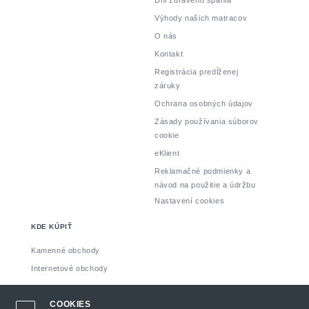
Výhody našich matracov
O nás
Kontakt
Registrácia predĺženej
záruky
Ochrana osobných údajov
Zásady používania súborov
cookie
eKlient
Reklamačné podmienky a
návod na použitie a údržbu
Nastavení cookies
KDE KÚPIŤ
Kamenné obchody
Internetové obchody
Vyrobil: INSPIRE CZ s.r.o.
COOKIES