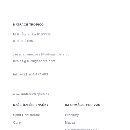
MATRACE TROPICO
M.R. Štefánika 8103/203
010 01 Žilina
zuzana.ivanicova@hildinganders.com
info.cz@hildinganders.com
tel.: +421 904 477 403
www.matracetropico.sk
NAŠE ĎALŠIE ZNAČKY
INFORMÁCIE PRE VÁS
Spirit Continental
Produkty
Curem
Magazín
Dni zdravého spania