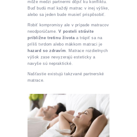
môže medzi partnermi dôjsť ku konfliktu.
Buď budú mať každý matrac v inej výške,
alebo sa jeden bude musieť prispôsobiť.
Robiť kompromisy ale v prípade matracov
neodporúčame.
V posteli strávite
približne tretinu života
a trápiť sa na
príliš tvrdom alebo mäkkom matraci je
hazard so zdravím
. Matrace rozdielnych
výšok zase nevyzerajú esteticky a
navyše sú nepraktické.
Našťastie existujú takzvané partnerské
matrace.