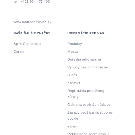
tel.: +421 904 477 403
www.matracetropico.sk
NAŠE ĎALŠIE ZNAČKY
INFORMÁCIE PRE VÁS
Spirit Continental
Produkty
Curem
Magazín
Dni zdravého spania
Výhody našich matracov
O nás
Kontakt
Registrácia predĺženej
záruky
Ochrana osobných údajov
Zásady používania súborov
cookie
eKlient
Reklamačné podmienky a