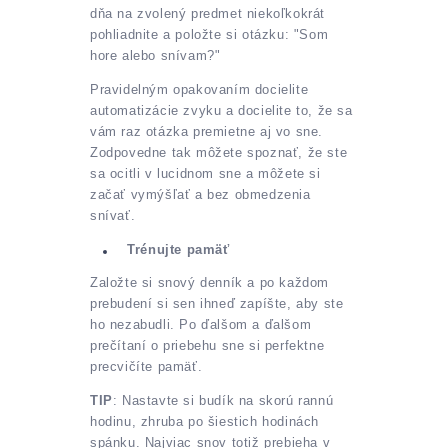
dňa na zvolený predmet niekoľkokrát
pohliadnite a položte si otázku: "Som
hore alebo snívam?"
Pravidelným opakovaním docielite
automatizácie zvyku a docielite to, že sa
vám raz otázka premietne aj vo sne.
Zodpovedne tak môžete spoznať, že ste
sa ocitli v lucidnom sne a môžete si
začať vymýšľať a bez obmedzenia
snívať.
Trénujte pamäť
Založte si snový denník a po každom
prebudení si sen ihneď zapíšte, aby ste
ho nezabudli. Po ďalšom a ďalšom
prečítaní o priebehu sne si perfektne
precvičíte pamäť.
TIP
: Nastavte si budík na skorú rannú
hodinu, zhruba po šiestich hodinách
spánku. Najviac snov totiž prebieha v