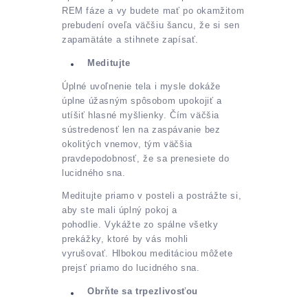
REM fáze a vy budete mať po okamžitom
prebudení oveľa väčšiu šancu, že si sen
zapamätáte a stihnete zapísať.
Meditujte
Úplné uvoľnenie tela i mysle dokáže
úplne úžasným spôsobom upokojiť a
utíšiť hlasné myšlienky. Čím väčšia
sústredenosť len na zaspávanie bez
okolitých vnemov, tým väčšia
pravdepodobnosť, že sa prenesiete do
lucidného sna.
Meditujte priamo v posteli a postrážte si,
aby ste mali úplný pokoj a
pohodlie. Vykážte zo spálne všetky
prekážky, ktoré by vás mohli
vyrušovať. Hlbokou meditáciou môžete
prejsť priamo do lucidného sna.
Obrňte sa trpezlivosťou