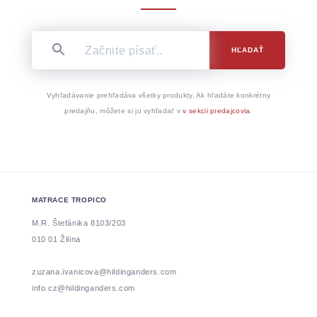
HĽADAŤ
Vyhľadávanie prehľadáva všetky produkty. Ak hľadáte konkrétny
predajňu, môžete si ju vyhľadať v
v sekcii predajcovia
.
MATRACE TROPICO
M.R. Štefánika 8103/203
010 01 Žilina
zuzana.ivanicova@hildinganders.com
info.cz@hildinganders.com