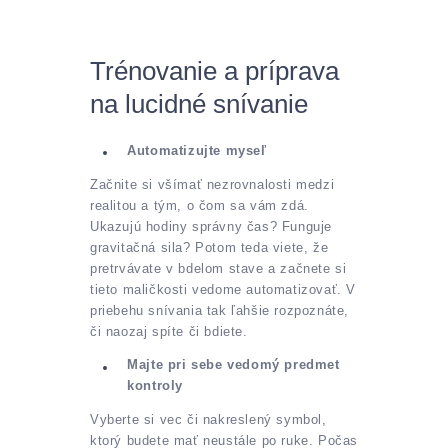
Trénovanie a príprava
na lucidné snívanie
Automatizujte myseľ
Začnite si všímať nezrovnalosti medzi
realitou a tým, o čom sa vám zdá.
Ukazujú hodiny správny čas? Funguje
gravitačná sila? Potom teda viete, že
pretrvávate v bdelom stave a začnete si
tieto maličkosti vedome automatizovať. V
priebehu snívania tak ľahšie rozpoznáte,
či naozaj spíte či bdiete.
Majte pri sebe vedomý predmet
kontroly
Vyberte si vec či nakreslený symbol,
ktorý budete mať neustále po ruke. Počas