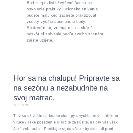
Buďte trpezliví! Zvýšenú šancu na
osvojenie praktiky lucidného snívania
budete mať, keď začnete praktizovať
všetky vyššie spomenuté body.
Sústreďte sa, vnímajte sa a skôr či
neskôr si snívanie podľa svojho scenára
zaiste užijete.
Hor sa na chalupu! Pripravte sa
na sezónu a nezabudnite na
svoj matrac.
20.5.2026
Tiež sa už vidíte na terase chalupy s vychladeným drinkom
v ruke? Také posedenie si určite zaslúžite, najprv vás však
čaká veľa práce. Prečítajte si, čo všetko by ste mali pred