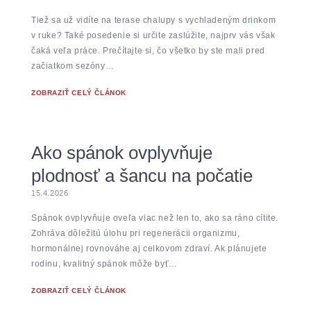
Tiež sa už vidíte na terase chalupy s vychladeným drinkom
v ruke? Také posedenie si určite zaslúžite, najprv vás však
čaká veľa práce. Prečítajte si, čo všetko by ste mali pred
začiatkom sezóny…
ZOBRAZIŤ CELÝ ČLÁNOK
Ako spánok ovplyvňuje
plodnosť a šancu na počatie
15.4.2026
Spánok ovplyvňuje oveľa viac než len to, ako sa ráno cítite.
Zohráva dôležitú úlohu pri regenerácii organizmu,
hormonálnej rovnováhe aj celkovom zdraví. Ak plánujete
rodinu, kvalitný spánok môže byť…
ZOBRAZIŤ CELÝ ČLÁNOK