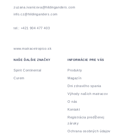
zuzana.ivanicova@hildinganders.com
info.cz@hildinganders.com
tel.: +421 904 477 403
www.matracetropico.sk
NAŠE ĎALŠIE ZNAČKY
INFORMÁCIE PRE VÁS
Spirit Continental
Produkty
Curem
Magazín
Dni zdravého spania
Výhody našich matracov
O nás
Kontakt
Registrácia predĺženej
záruky
Ochrana osobných údajov