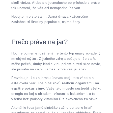
skolí viróza. Alebo ste jednoducho po príchode z práce
tak unavení, že vás ani nenapadne ísť von.
Nebojte, nie ste sami.
Jarná únava
každoročne
zasiahne tri štvrtiny populácie, najmä ženy.
Prečo práve na jar?
Hoci je pomerne rozšírený, je tento typ únavy opradený
mnohými mýtmi. Z jedného zdroja počujete, že za ňu
môže pečeň, druhý kladie vinu peľom a tretí síce nevie,
ale prisahá na čajovú zmes, ktorá vás jej zbaví.
Pravdou je, že za jarnou únavou stojí toto všetko a
ešte oveľa viac. Ide o
celkovú reakciu organizmu na
vypätie počas zimy
. Vaše telo muselo sústrediť všetku
energiu na boj s chladom, vírusmi a baktériami, a to
všetko bez podpory vitamínu D získavaného zo slnka.
Akonáhle teda jarné slniečko začne poriadne hriať,
organizmus sa zaraduje, že si konečne oddýchne. Preto