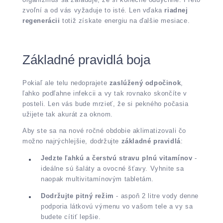
zvoľní a od vás vyžaduje to isté. Len vďaka
riadnej
regenerácii
totiž získate energiu na ďalšie mesiace.
Základné pravidlá boja
Pokiaľ ale telu nedoprajete
zaslúžený odpočinok
,
ľahko podľahne infekcii a vy tak rovnako skončíte v
posteli. Len vás bude mrzieť, že si pekného počasia
užijete tak akurát za oknom.
Aby ste sa na nové ročné obdobie aklimatizovali čo
možno najrýchlejšie, dodržujte
základné pravidlá
:
Jedzte ľahkú a čerstvú stravu plnú vitamínov
-
ideálne sú šaláty a ovocné šťavy. Vyhnite sa
naopak multivitamínovým tabletám.
Dodržujte pitný režim
- aspoň 2 litre vody denne
podporia látkovú výmenu vo vašom tele a vy sa
budete cítiť lepšie.