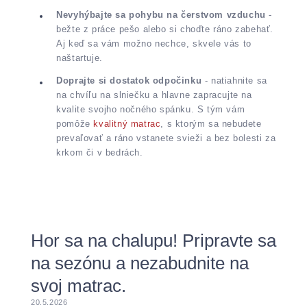
Nevyhýbajte sa pohybu na čerstvom vzduchu
-
bežte z práce pešo alebo si choďte ráno zabehať.
Aj keď sa vám možno nechce, skvele vás to
naštartuje.
Doprajte si dostatok odpočinku
- natiahnite sa
na chvíľu na slniečku a hlavne zapracujte na
kvalite svojho nočného spánku. S tým vám
pomôže
kvalitný matrac
, s ktorým sa nebudete
prevaľovať a ráno vstanete svieži a bez bolesti za
krkom či v bedrách.
Hor sa na chalupu! Pripravte sa
na sezónu a nezabudnite na
svoj matrac.
20.5.2026