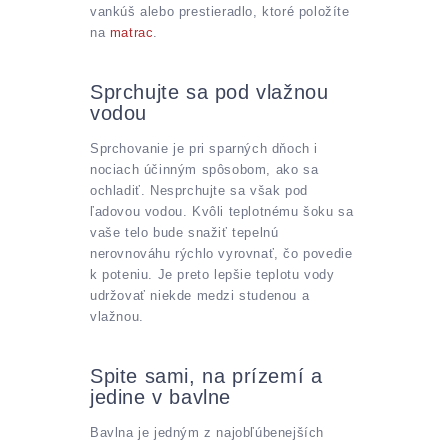
vankúš alebo prestieradlo, ktoré položíte
na
matrac
.
Sprchujte sa pod vlažnou
vodou
Sprchovanie je pri sparných dňoch i
nociach účinným spôsobom, ako sa
ochladiť. Nesprchujte sa však pod
ľadovou vodou. Kvôli teplotnému šoku sa
vaše telo bude snažiť tepelnú
nerovnováhu rýchlo vyrovnať, čo povedie
k poteniu. Je preto lepšie teplotu vody
udržovať niekde medzi studenou a
vlažnou.
Spite sami, na prízemí a
jedine v bavlne
Bavlna je jedným z najobľúbenejších