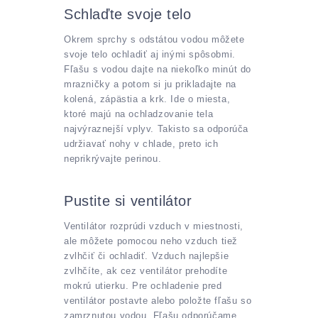
Schlaďte svoje telo
Okrem sprchy s odstátou vodou môžete
svoje telo ochladiť aj inými spôsobmi.
Fľašu s vodou dajte na niekoľko minút do
mrazničky a potom si ju prikladajte na
kolená, zápästia a krk. Ide o miesta,
ktoré majú na ochladzovanie tela
najvýraznejší vplyv. Takisto sa odporúča
udržiavať nohy v chlade, preto ich
neprikrývajte perinou.
Pustite si ventilátor
Ventilátor rozprúdi vzduch v miestnosti,
ale môžete pomocou neho vzduch tiež
zvlhčiť či ochladiť. Vzduch najlepšie
zvlhčíte, ak cez ventilátor prehodíte
mokrú utierku. Pre ochladenie pred
ventilátor postavte alebo položte fľašu so
zamrznutou vodou. Fľašu odporúčame