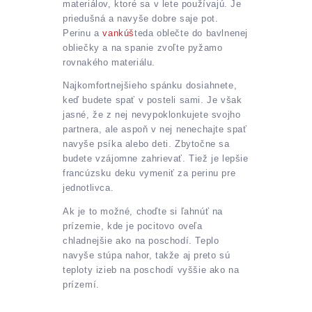
materiálov, ktoré sa v lete používajú. Je
priedušná a navyše dobre saje pot.
Perinu a
vankúš
teda oblečte do bavlnenej
obliečky a na spanie zvoľte pyžamo
rovnakého materiálu.
Najkomfortnejšieho spánku dosiahnete,
keď budete spať v posteli sami. Je však
jasné, že z nej nevypoklonkujete svojho
partnera, ale aspoň v nej nenechajte spať
navyše psíka alebo deti. Zbytočne sa
budete vzájomne zahrievať. Tiež je lepšie
francúzsku deku vymeniť za perinu pre
jednotlivca.
Ak je to možné, choďte si ľahnúť na
prízemie, kde je pocitovo oveľa
chladnejšie ako na poschodí. Teplo
navyše stúpa nahor, takže aj preto sú
teploty izieb na poschodí vyššie ako na
prízemí.