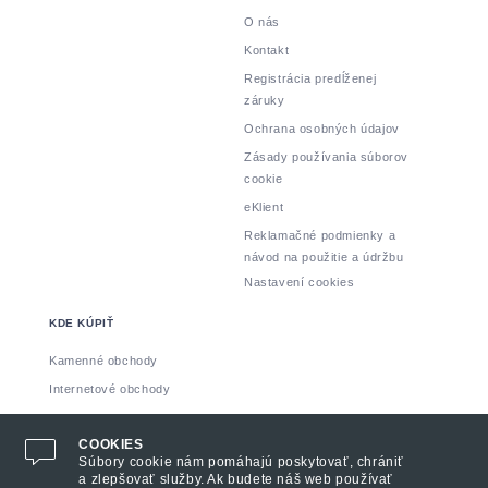
O nás
Kontakt
Registrácia predĺženej
záruky
Ochrana osobných údajov
Zásady používania súborov
cookie
eKlient
Reklamačné podmienky a
návod na použitie a údržbu
Nastavení cookies
KDE KÚPIŤ
Kamenné obchody
Internetové obchody
Vyrobil: INSPIRE CZ s.r.o.
COOKIES
Súbory cookie nám pomáhajú poskytovať, chrániť
a zlepšovať služby. Ak budete náš web používať