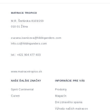
MATRACE TROPICO
M.R. Štefánika 8103/203
010 01 Žilina
zuzana.ivanicova@hildinganders.com
info.cz@hildinganders.com
tel.: +421 904 477 403
www.matracetropico.sk
NAŠE ĎALŠIE ZNAČKY
INFORMÁCIE PRE VÁS
Spirit Continental
Produkty
Curem
Magazín
Dni zdravého spania
Výhody našich matracov