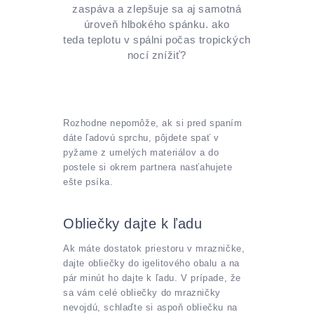
zaspáva a zlepšuje sa aj samotná
úroveň hlbokého spánku. ako
teda teplotu v spálni počas tropických
nocí znížiť?
Rozhodne nepomôže, ak si pred spaním
dáte ľadovú sprchu, pôjdete spať v
pyžame z umelých materiálov a do
postele si okrem partnera nasťahujete
ešte psíka.
Obliečky dajte k ľadu
Ak máte dostatok priestoru v mrazničke,
dajte obliečky do igelitového obalu a na
pár minút ho dajte k ľadu. V prípade, že
sa vám celé obliečky do mrazničky
nevojdú, schlaďte si aspoň obliečku na