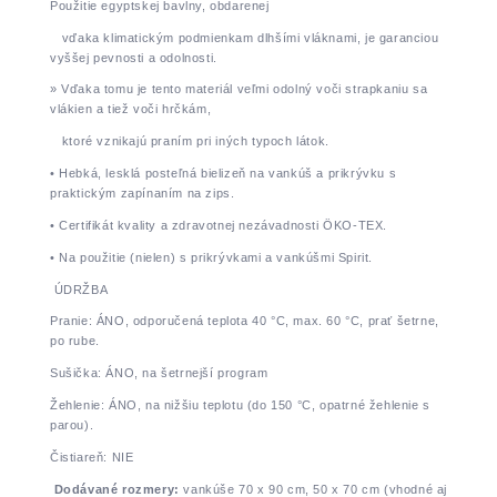
Použitie egyptskej bavlny, obdarenej
vďaka klimatickým podmienkam dlhšími vláknami, je garanciou
vyššej pevnosti a odolnosti.
» Vďaka tomu je tento materiál veľmi odolný voči strapkaniu sa
vlákien a tiež voči hrčkám,
ktoré vznikajú praním pri iných typoch látok.
• Hebká, lesklá posteľná bielizeň na vankúš a prikrývku s
praktickým zapínaním na zips.
• Certifikát kvality a zdravotnej nezávadnosti ÖKO-TEX.
• Na použitie (nielen) s prikrývkami a vankúšmi Spirit.
ÚDRŽBA
Pranie: ÁNO, odporučená teplota 40 °C, max. 60 °C, prať šetrne,
po rube.
Sušička: ÁNO, na šetrnejší program
Žehlenie: ÁNO, na nižšiu teplotu (do 150 °C, opatrné žehlenie s
parou).
Čistiareň: NIE
Dodávané rozmery:
vankúše 70 x 90 cm, 50 x 70 cm (vhodné aj