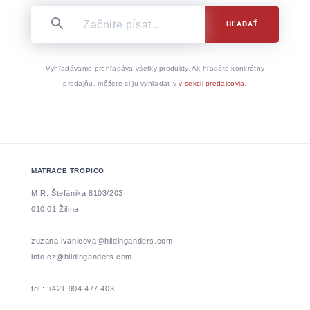
HĽADAŤ
Vyhľadávanie prehľadáva všetky produkty. Ak hľadáte konkrétny
predajňu, môžete si ju vyhľadať v
v sekcii predajcovia
.
MATRACE TROPICO
M.R. Štefánika 8103/203
010 01 Žilina
zuzana.ivanicova@hildinganders.com
info.cz@hildinganders.com
tel.: +421 904 477 403