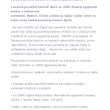
Luxusná posteľná bielizeň Spirit zo 100% česanej egyptskej
bavlny v saténovom
prevedení. Radosť, úžitok a krása sa spája v jeden celok vo
vašej novej českej posteľnej bielizni Spirit.
Tak ako nemôže byť Egypt bez pyramíd, nemôže byť skvelá
posteľ bez úžasnej posteľnej bielizne. Pritúľte sa k vašej posteli,
zaodenej do pravej egyptskej bavlny. Oblečte svoj spánok do
českej posteľnej bielizne vo farbách saharského piesku, úsvitu
nad Káhirou, bronzového lesku pyramíd pri západe slnka či
pohladenia mýtickej sfingy… Neuveríte, ako náhle môžu byť
vzdialené krajiny všade okolo vás.
Prvotriedna česká posteľná bielizeň na prikrývky a vankúše,
ušitá výhradne zo 100% egyptskej bavlny.
Úžasná jemnosť, hebkosť, mimoriadna odolnosť a krása vo vašej
spálni.
• Žiadajte ukážku posteľnej bielizne od svojho predajcu –
vyberajte všetkými zmyslami!
• Zo 100% najjemnejšej priadze dlhovláknitej egyptskej česanej
bavlny v úprave Mako satén. 140 g/m2.
» Mako satén je ušľachtilejšou verziou bavlneného saténu.