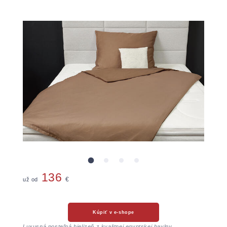
136
už od
€
Kúpiť v e-shope
Luxusná posteľná bielizeň z kvalitnej egyptskej bavlny
.