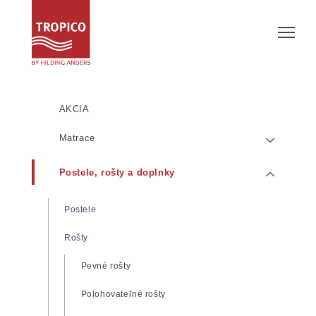
AKCIA
Matrace
Postele, rošty a doplnky
Matrace z pamäťovej/lenivej peny
Matrace zo studenej peny
Postele
Pružinové matrace
Rošty
Latexové matrace
Pevné rošty
Detské matrace
Polohovateľné rošty