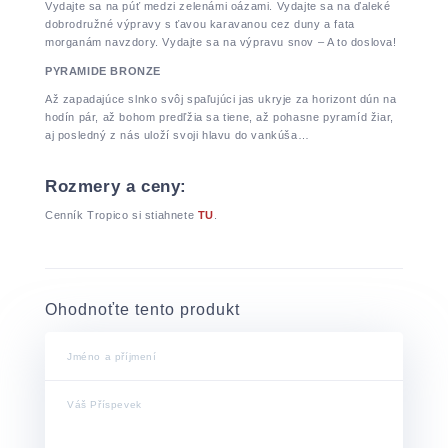
Vydajte sa na púť medzi zelenámi oázami. Vydajte sa na ďaleké
dobrodružné výpravy s ťavou karavanou cez duny a fata
morganám navzdory. Vydajte sa na výpravu snov – A to doslova!
PYRAMIDE BRONZE
Až zapadajúce slnko svôj spaľujúci jas ukryje za horizont dún na
hodín pár, až bohom predľžia sa tiene, až pohasne pyramíd žiar,
aj posledný z nás uloží svoji hlavu do vankúša…
Rozmery a ceny:
Cenník Tropico si stiahnete
TU
.
Ohodnoťte tento produkt