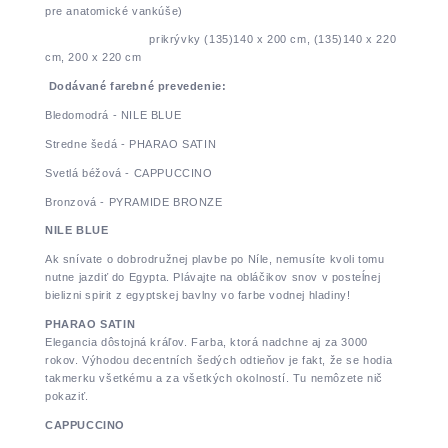
pre anatomické vankúše)
prikrývky (135)140 x 200 cm, (135)140 x 220
cm, 200 x 220 cm
Dodávané farebné prevedenie:
Bledomodrá - NILE BLUE
Stredne šedá - PHARAO SATIN
Svetlá béžová - CAPPUCCINO
Bronzová - PYRAMIDE BRONZE
NILE BLUE
Ak snívate o dobrodružnej plavbe po Níle, nemusíte kvoli tomu
nutne jazdiť do Egypta. Plávajte na obláčikov snov v posteĺnej
bielizni spirit z egyptskej bavlny vo farbe vodnej hladiny!
PHARAO SATIN
Elegancia dôstojná kráľov. Farba, ktorá nadchne aj za 3000
rokov. Výhodou decentních šedých odtieňov je fakt, že se hodia
takmerku všetkému a za všetkých okolností. Tu nemôzete nič
pokaziť.
CAPPUCCINO