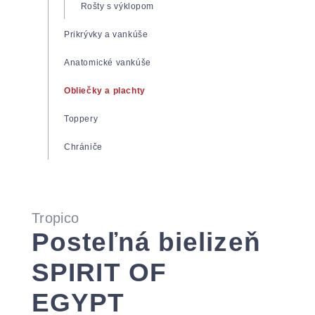
Zdravotné matrace
Rošty s výklopom
Matrace Super Fox
Prikrývky a vankúše
Matrace Spirit Superior
Anatomické vankúše
Matrace Tropico Guard
Obliečky a plachty
Toppery
Chrániče
Tropico
Posteľná bielizeň
SPIRIT OF
EGYPT