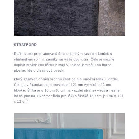
STRATFORD
Rafinovane prepracované čelo s jemným rastrom kociek s
vtiahnutými rohmi. Zámiky sú všité dovnútra. Čelo je možné
doplniť praktickou lištou z masívu alebo laminátu na hornej
ploche. Ide o dizajnový prvok,
ktorý zároveň chráni vrchnú časť čela a umožní ľahkú údržbu.
Čelo je v štandardnom prevedení 121 cm vysoké a 12 cm
hlboké. Šírka je o 16 cm (8 cm na každej strane) väčšia než je
ložná plocha. (Rozmer čela pre lôžko široké 180 cm je 196 x 121
x 12 cm)