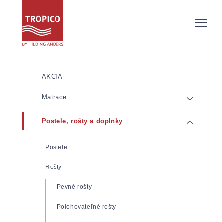
AKCIA
Matrace
Postele, rošty a doplnky
Matrace z pamäťovej/lenivej peny
Matrace zo studenej peny
Postele
Pružinové matrace
Rošty
Latexové matrace
Pevné rošty
Detské matrace
Polohovateľné rošty