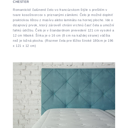
CHESTER
Romantické čalúnené čelo vo francúzskom štýle s prešitím v
tvare kosoštvorcov s priznanými zámikmi. Čelo je možné doplniť
praktickou lištou z masívu alebo laminátu na hornej ploche. Ide o
dizajnový prvok, ktorý zároveň chráni vrchnú časť čela a umožní
ľahkú údržbu. Čelo je v štandardnom prevedení 121 cm vysoké a
12 cm hlboké. Šírka je o 16 cm (8 cm na každej strane) väčšia
než je ložná plocha. (Rozmer čela pre lôžko široké 180cm je 196
x 121 x 12 cm)