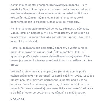
Kontinentálna posteľ znamená predovšetkým pohodlie. Sú to
prakticky 3 perfektne vyladené matrace nad sebou zasadené v
masívnom drevenom ráme a potiahnuté prvotriednou látkou s
voliteľným dezénom. Inými slovami sú to luxusné vysoké
kontinentálne lôžka strednej tuhosti a veľkej variability.
Kontinentálne postele ponúkajú pohodlie, odolnosť a účelnosť.
Vďaka tomu ich nájdete aj v 4 a 5 hviezdičkových hoteloch po
celom svete. Sú známe tiež ako postele box- spring , box- bed ,
americké postele atď.
Posteľ je dodávaná ako kompletný spánkový systém a nie je
nutné dokupovať matrac ani rošt. Čelo a poťahovú látku si
vyberiete podľa svojho vkusu alebo dizajnu vašej spálne. Rám
boxov je vyrobený z lamina a veľkoplošných materiálov na báze
dreva.
Voliteľný vrchný matrac ( topper ) na jemné doladenie podľa
vašich spánkových preferencií. Voliteľné nožičky (výšky 15 alebo
10 cm) ponúkajú možnosť prispôsobiť si posteľ podľa vášho
interiéru. Posteľ nemá úložný priestor, ale ako doplnok môžete
zakúpiť Otoman v rovnakej poťahovej látke ako posteľ. Jedná sa
o úložný priestor so sedákom s vyklápaním z dlhšej strany.
NOSNOSŤ
: