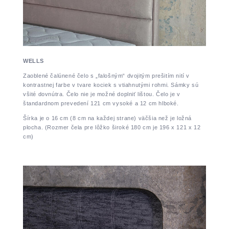
WELLS
Zaoblené čalúnené čelo s „falošným“ dvojitým prešitím nití v
kontrastnej farbe v tvare kociek s vtiahnutými rohmi. Sámky sú
všité dovnútra. Čelo nie je možné doplniť lištou. Čelo je v
štandardnom prevedení 121 cm vysoké a 12 cm hlboké.
Šírka je o 16 cm (8 cm na každej strane) väčšia než je ložná
plocha. (Rozmer čela pre lôžko široké 180 cm je 196 x 121 x 12
cm)