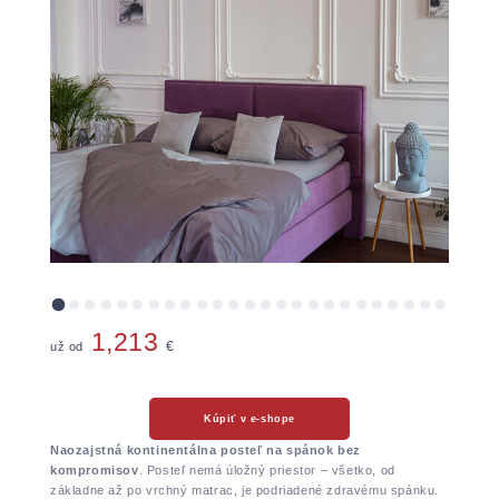
1,213
už od
€
Kúpiť v e-shope
Naozajstná kontinentálna posteľ na spánok bez
kompromisov
. Posteľ nemá úložný priestor – všetko, od
základne až po vrchný matrac, je podriadené zdravému spánku.