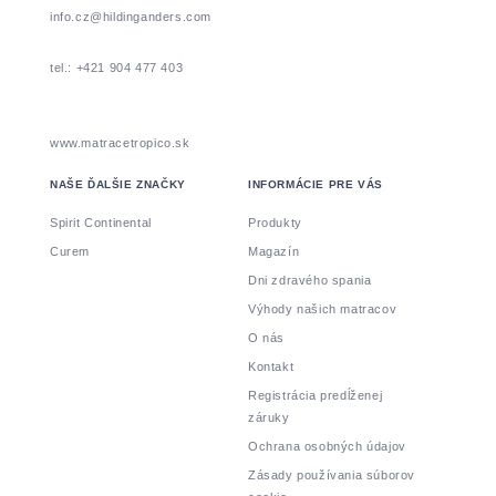
info.cz@hildinganders.com
tel.: +421 904 477 403
www.matracetropico.sk
NAŠE ĎALŠIE ZNAČKY
INFORMÁCIE PRE VÁS
Spirit Continental
Produkty
Curem
Magazín
Dni zdravého spania
Výhody našich matracov
O nás
Kontakt
Registrácia predĺženej
záruky
Ochrana osobných údajov
Zásady používania súborov