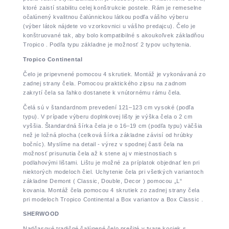
ktoré zaistí stabilitu celej konštrukcie postele. Rám je remeselne
očalúnený kvalitnou čalúnnickou látkou podľa vášho výberu
(výber látok nájdete vo vzorkovnici u vášho predajcu). Čelo je
konštruované tak, aby bolo kompatibilné s akoukoľvek základňou
Tropico . Podľa typu základne je možnosť 2 typov uchytenia.
Tropico Continental
Čelo je pripevnené pomocou 4 skrutiek. Montáž je vykonávaná zo
zadnej strany čela. Pomocou praktického zipsu na zadnom
zakrytí čela sa ľahko dostanete k vnútornému rámu čela.
Čelá sú v štandardnom prevedení 121–123 cm vysoké (podľa
typu). V prípade výberu doplnkovej lišty je výška čela o 2 cm
vyššia. Štandardná šírka čela je o 16–19 cm (podľa typu) väčšia
než je ložná plocha (celková šírka základne závisí od hrúbky
bočníc). Myslíme na detail - výrez v spodnej časti čela na
možnosť prisunutia čela až k stene aj v miestnostiach s
podlahovými lištami. Lištu je možné za príplatok objednať len pri
niektorých modeloch čiel. Uchytenie čela pri všetkých variantoch
základne Demont ( Classic, Double, Decor ) pomocou „L“
kovania. Montáž čela pomocou 4 skrutiek zo zadnej strany čela
pri modeloch Tropico Continental a Box variantov a Box Classic .
SHERWOOD
Nadčasové tradičné čalúnené čelo prešité v tvare kociek s