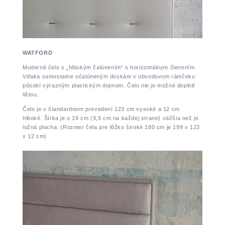
WATFORD
Moderné čelo s „hlbokým čalúnením“ s horizontálnym členením.
Vďaka samostatne očalúneným doskám v obvodovom rámčeku
pôsobí výrazným plastickým dojmom. Čelo nie je možné doplniť
lištou.
Čelo je v štandardnom prevedení 123 cm vysoké a 12 cm
hlboké. Šírka je o 19 cm (9,5 cm na každej strane) väčšia než je
ložná plocha. (Rozmer čela pre lôžko široké 180 cm je 199 x 123
x 12 cm)