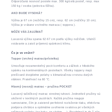
Odporúčaná nosnosť postele max. 300 kg/celá posteľ, resp. max
150 kg / osoba (polovica lôžka).
AKO BUDE VYSOKÁ?
Výška je 67 cm (nožičky 15 cm), resp. 62 cm (nožičky 10 cm).
Výška je vrátane vrchného matraca ( toppera ).
MÔŽE VÁS ZAUJÍMAŤ
Luxusná výška spania 62-67 cm podľa výšky nožičiek. Uľahčí
vstávanie a zaistí príjemnú spánkovú klímu.
Čo je vo vnútri?
Topper (vrchný matrac/prístelka)
Umocňuje nezameniteľný pocit komfortu a zážitok z hlbokého
spánku na kontinentálnych posteliach. Všetky toppery majú
prešívané dvojdielne poťahy s klimatizačnou vrstvou dutých
vlákien. Prateľnosť na 60 °C.
Hlavný (nosný) matrac – pružina POCKET
Luxusný taštičkový matrac strednej tuhosti. Jednotlivé pružiny sú
uložené v textilných puzdrách. Každá pružina reaguje
samostatne, čím je zaistené perfektné rozloženie tlaku, efektívna
podpora chrbtice a optimálne uvoľnenie svalstva pri všetkých
režimoch spánku (na boku, na chrbte, ...). Rozdelená je do 7 zón