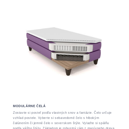
MODULÁRNE ČELÁ
Zostavte si posteľ podľa vlastných snov a fantázie. Čelo určuje
vzhľad postele. Vyberte si sebavedomé čelo s hlbokým
čalúnením či jemné čelo v severskom štýle. Vylaďte si spálňu
podľa vášho štýlu. Základom je robustný rám z masívneho dreva,