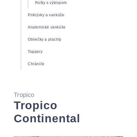
Zdravotné matrace
Rošty s výklopom
Matrace Super Fox
Prikrývky a vankúše
Matrace Spirit Superior
Anatomické vankúše
Matrace Tropico Guard
Obliečky a plachty
Toppery
Chrániče
Tropico
Tropico
Continental