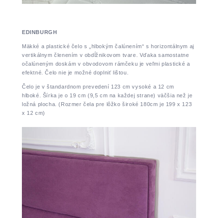
EDINBURGH
Mäkké a plastické čelo s „hlbokým čalúnením“ s horizontálnym aj
vertikálnym členením v obdĺžnikovom tvare. Vďaka samostatne
očalúneným doskám v obvodovom rámčeku je veľmi plastické a
efektné. Čelo nie je možné doplniť lištou.
Čelo je v štandardnom prevedení 123 cm vysoké a 12 cm
hlboké. Šírka je o 19 cm (9,5 cm na každej strane) väčšia než je
ložná plocha. (Rozmer čela pre lôžko široké 180cm je 199 x 123
x 12 cm)