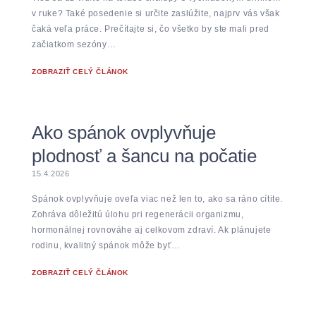
v ruke? Také posedenie si určite zaslúžite, najprv vás však
čaká veľa práce. Prečítajte si, čo všetko by ste mali pred
začiatkom sezóny…
ZOBRAZIŤ CELÝ ČLÁNOK
Ako spánok ovplyvňuje
plodnosť a šancu na počatie
15.4.2026
Spánok ovplyvňuje oveľa viac než len to, ako sa ráno cítite.
Zohráva dôležitú úlohu pri regenerácii organizmu,
hormonálnej rovnováhe aj celkovom zdraví. Ak plánujete
rodinu, kvalitný spánok môže byť…
ZOBRAZIŤ CELÝ ČLÁNOK