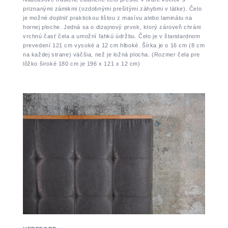
priznanými zámikmi (ozdobnými prešitými záhybmi v látke). Čelo
je možné doplniť praktickou lištou z masívu alebo laminátu na
hornej ploche. Jedná sa o dizajnový prvok, ktorý zároveň chráni
vrchnú časť čela a umožní ľahkú údržbu. Čelo je v štandardnom
prevedení 121 cm vysoké a 12 cm hlboké. Šírka je o 16 cm (8 cm
na každej strane) väčšia, než je ložná plocha. (Rozmer čela pre
lôžko široké 180 cm je 196 x 121 x 12 cm)