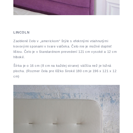
LINCOLN
Zaoblené čelo v „americkom“ štýle s efektnými vtiahnutými
kovovými sponami v tvare valčeka. Čelo nie je možné doplniť
lištou. Čelo je v štandardnom prevedení 121 cm vysoké a 12 cm
hlboké.
Šírka je o 16 cm (8 cm na každej strane) väčšia než je ložná
plocha. (Rozmer čela pre lôžko široké 180 cm je 196 x 121 x 12
cm)