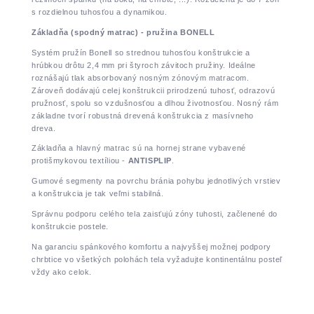
s rozdielnou tuhosťou a dynamikou.
Základňa (spodný matrac) - pružina BONELL
Systém pružín Bonell so strednou tuhosťou konštrukcie a
hrúbkou drôtu 2,4 mm pri štyroch závitoch pružiny. Ideálne
roznášajú tlak absorbovaný nosným zónovým matracom.
Zároveň dodávajú celej konštrukcii prirodzenú tuhosť, odrazovú
pružnosť, spolu so vzdušnosťou a dlhou životnosťou. Nosný rám
základne tvorí robustná drevená konštrukcia z masívneho
dreva.
Základňa a hlavný matrac sú na hornej strane vybavené
protišmykovou textíliou -
ANTISPLIP
.
Gumové segmenty na povrchu bránia pohybu jednotlivých vrstiev
a konštrukcia je tak veľmi stabilná.
Správnu podporu celého tela zaisťujú zóny tuhosti, začlenené do
konštrukcie postele.
Na garanciu spánkového komfortu a najvyššej možnej podpory
chrbtice vo všetkých polohách tela vyžadujte kontinentálnu posteľ
vždy ako celok.