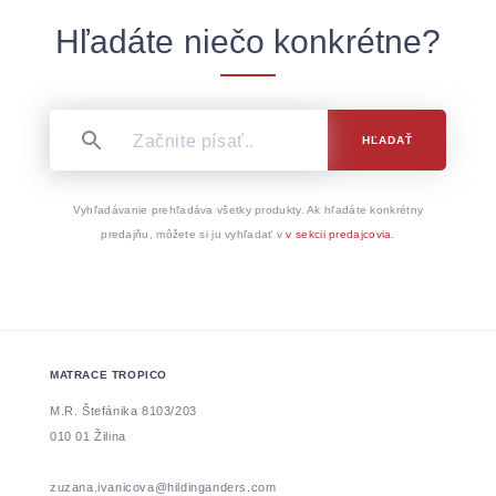
Hľadáte niečo konkrétne?
HĽADAŤ
Vyhľadávanie prehľadáva všetky produkty. Ak hľadáte konkrétny
predajňu, môžete si ju vyhľadať v
v sekcii predajcovia
.
MATRACE TROPICO
M.R. Štefánika 8103/203
010 01 Žilina
zuzana.ivanicova@hildinganders.com