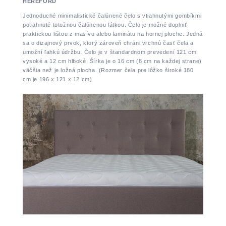
HEREFORD
Jednoduché minimalistické čalúnené čelo s vtiahnutými gombíkmi
potiahnuté totožnou čalúnenou látkou. Čelo je možné doplniť
praktickou lištou z masívu alebo laminátu na hornej ploche. Jedná
sa o dizajnový prvok, ktorý zároveň chráni vrchnú časť čela a
umožní ľahkú údržbu. Čelo je v štandardnom prevedení 121 cm
vysoké a 12 cm hlboké. Šírka je o 16 cm (8 cm na každej strane)
väčšia než je ložná plocha. (Rozmer čela pre lôžko široké 180
cm je 196 x 121 x 12 cm)