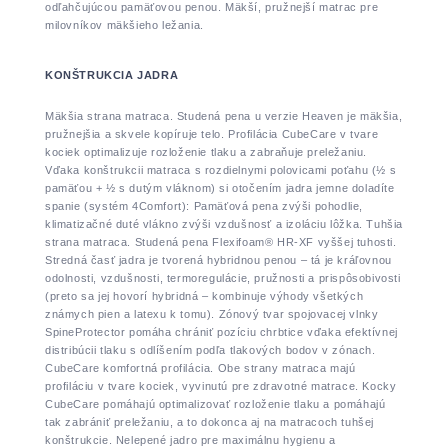
odľahčujúcou pamäťovou penou. Mäkší, pružnejší matrac pre
milovníkov mäkšieho ležania.
KONŠTRUKCIA JADRA
Mäkšia strana matraca. Studená pena u verzie Heaven je mäkšia,
pružnejšia a skvele kopíruje telo. Profilácia CubeCare v tvare
kociek optimalizuje rozloženie tlaku a zabraňuje preležaniu.
Vďaka konštrukcii matraca s rozdielnymi polovicami poťahu (½ s
pamäťou + ½ s dutým vláknom) si otočením jadra jemne doladíte
spanie (systém 4Comfort): Pamäťová pena zvýši pohodlie,
klimatizačné duté vlákno zvýši vzdušnosť a izoláciu lôžka. Tuhšia
strana matraca. Studená pena Flexifoam® HR-XF vyššej tuhosti.
Stredná časť jadra je tvorená hybridnou penou – tá je kráľovnou
odolnosti, vzdušnosti, termoregulácie, pružnosti a prispôsobivosti
(preto sa jej hovorí hybridná – kombinuje výhody všetkých
známych pien a latexu k tomu). Zónový tvar spojovacej vlnky
SpineProtector pomáha chrániť pozíciu chrbtice vďaka efektívnej
distribúcii tlaku s odlíšením podľa tlakových bodov v zónach.
CubeCare komfortná profilácia. Obe strany matraca majú
profiláciu v tvare kociek, vyvinutú pre zdravotné matrace. Kocky
CubeCare pomáhajú optimalizovať rozloženie tlaku a pomáhajú
tak zabrániť preležaniu, a to dokonca aj na matracoch tuhšej
konštrukcie. Nelepené jadro pre maximálnu hygienu a