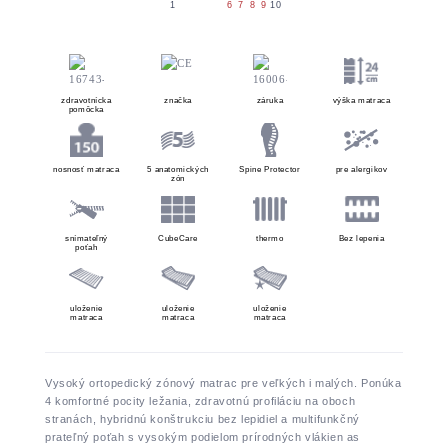
zdravotnícka
značka
záruka
výška matraca
pomôcka
nosnosť matraca
5 anatomických
Spine Protector
pre alergikov
zón
snímateľný
CubeCare
thermo
Bez lepenia
poťah
uloženie
uloženie
uloženie
matraca
matraca
matraca
Vysoký ortopedický zónový matrac pre veľkých i malých. Ponúka
4 komfortné pocity ležania, zdravotnú profiláciu na oboch
stranách, hybridnú konštrukciu bez lepidiel a multifunkčný
prateľný poťah s vysokým podielom prírodných vlákien as