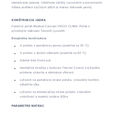
obmedzenie potenia. Uľahčenie údržby rozovretím a prevetraním.
Vďaka profilácii styčných plôch je matrac dokonale pevný.
KONŠTRUKCIA JADRA
Funkčný poťah Medical Concept VISCO-CLIMA. Poťah s
prírodnými vláknami Tencel® Lyocell®.
Dvojdielna konštrukcia
:
½ poťahu s pamäťovou penou (prateľná na 30 °C)
½ poťahu s dutými vláknami (prateľná na 60 °C)
Odolné šitie OverLock
Ventilačná mriežka s funkciou Thermo Control zvýšeného
prúdenia vzduchu a eliminácie vlhkosti.
Ležaním na pamäťovej strane poťahu: znásobíte komfort,
odľahčíte kĺby.
Ležaním na klimatizačnej strane poťahu: znásobíte
vzdušnosť a tepelnú izoláciu lôžka.
PARAMETRE MATRAC