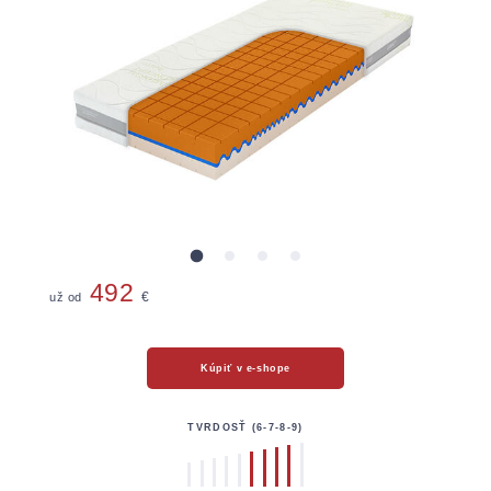
Chrániče
492
už od
€
Kúpiť v e-shope
TVRDOSŤ (6-7-8-9)