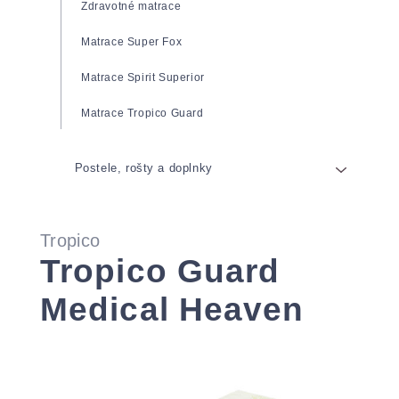
Zdravotné matrace
Matrace Super Fox
Matrace Spirit Superior
Matrace Tropico Guard
Postele, rošty a doplnky
Postele
Tropico
Rošty
Tropico Guard
Prikrývky a vankúše
Pevné rošty
Medical Heaven
Anatomické vankúše
Polohovateľné rošty
Obliečky a plachty
Rošty s výklopom
Toppery