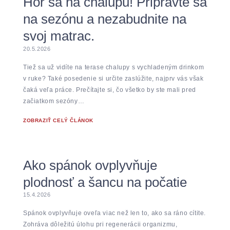
Hor sa na chalupu! Pripravte sa
na sezónu a nezabudnite na
svoj matrac.
20.5.2026
Tiež sa už vidíte na terase chalupy s vychladeným drinkom
v ruke? Také posedenie si určite zaslúžite, najprv vás však
čaká veľa práce. Prečítajte si, čo všetko by ste mali pred
začiatkom sezóny…
ZOBRAZIŤ CELÝ ČLÁNOK
Ako spánok ovplyvňuje
plodnosť a šancu na počatie
15.4.2026
Spánok ovplyvňuje oveľa viac než len to, ako sa ráno cítite.
Zohráva dôležitú úlohu pri regenerácii organizmu,