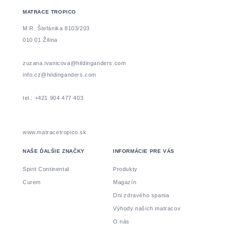
MATRACE TROPICO
M.R. Štefánika 8103/203
010 01 Žilina
zuzana.ivanicova@hildinganders.com
info.cz@hildinganders.com
tel.: +421 904 477 403
www.matracetropico.sk
NAŠE ĎALŠIE ZNAČKY
INFORMÁCIE PRE VÁS
Spirit Continental
Produkty
Curem
Magazín
Dni zdravého spania
Výhody našich matracov
O nás