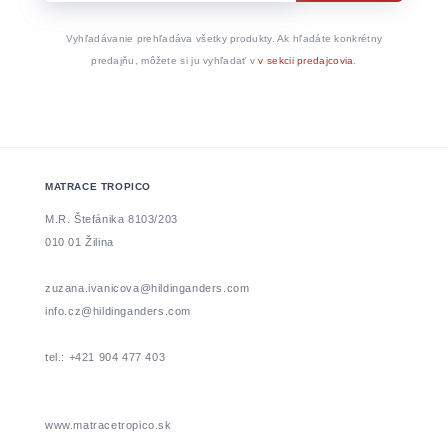
Vyhľadávanie prehľadáva všetky produkty. Ak hľadáte konkrétny
predajňu, môžete si ju vyhľadať v
v sekcii predajcovia
.
MATRACE TROPICO
M.R. Štefánika 8103/203
010 01 Žilina
zuzana.ivanicova@hildinganders.com
info.cz@hildinganders.com
tel.: +421 904 477 403
www.matracetropico.sk