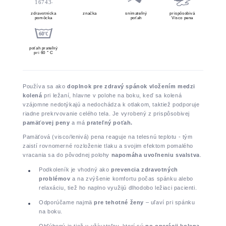
zdravotnícka
značka
snímateľný
prispôsobivá
pomôcka
poťah
Visco pena
poťah prateľný
pri 60 ° C
Používa sa ako
doplnok pre zdravý spánok
vložením medzi
kolená
pri ležaní, hlavne v polohe na boku, keď sa kolená
vzájomne nedotýkajú a nedochádza k otlakom, taktiež podporuje
riadne prekrvovanie celého tela. Je vyrobený z prispôsobivej
pamäťovej peny
a má
prateľný poťah.
Pamäťová (visco/lenivá) pena reaguje na telesnú teplotu - tým
zaistí rovnomerné rozloženie tlaku a svojim efektom pomalého
vracania sa do pôvodnej polohy
napomáha uvoľneniu svalstva
.
Podkoleník je vhodný ako
prevencia zdravotných
problémov
a na zvýšenie komfortu počas spánku alebo
relaxáciu, tiež ho naplno využijú dlhodobo ležiaci pacienti.
Odporúčame najmä
pre tehotné ženy
– uľaví pri spánku
na boku.
Obľúbený je tiež u užívateľov, ktorí sú
po operácii kolena