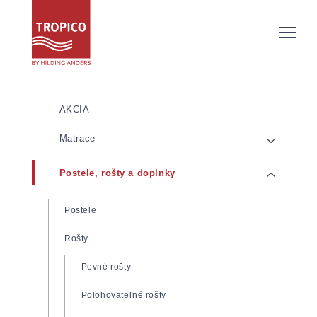
AKCIA
Matrace
Postele, rošty a doplnky
Matrace z pamäťovej/lenivej peny
Matrace zo studenej peny
Postele
Pružinové matrace
Rošty
Latexové matrace
Pevné rošty
Detské matrace
Polohovateľné rošty