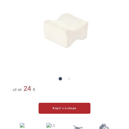
24
už od
€
Kúpiť v e-shope