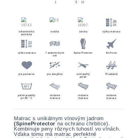
zdravotnícka
značka
záruka
výška matraca
pomôcka
výška matraca
7 anatomických
Spine Protector
AirForce
zón
pre partnerov
pre alergikov
snímateľný
Priedušné
poťah
poťah prateľný
uloženie
uloženie
uloženie
pri 60 ° C
matraca
matraca
matraca
Matrac s unikátnym vlnovým jadrom
(SpineProtector
na ochranu chrbtice).
Kombinuje peny rôznych tuhostí vo vlnách.
Vďaka tomu má matrac perfektné