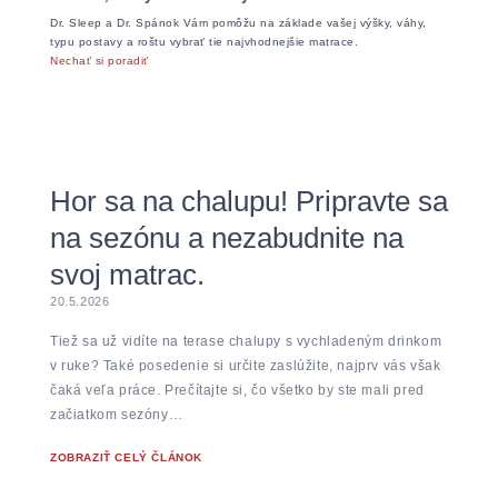
Dr. Sleep a Dr. Spánok Vám pomôžu na základe vašej výšky, váhy,
typu postavy a roštu vybrať tie najvhodnejšie matrace.
Nechať si poradiť
Hor sa na chalupu! Pripravte sa
na sezónu a nezabudnite na
svoj matrac.
20.5.2026
Tiež sa už vidíte na terase chalupy s vychladeným drinkom
v ruke? Také posedenie si určite zaslúžite, najprv vás však
čaká veľa práce. Prečítajte si, čo všetko by ste mali pred
začiatkom sezóny…
ZOBRAZIŤ CELÝ ČLÁNOK