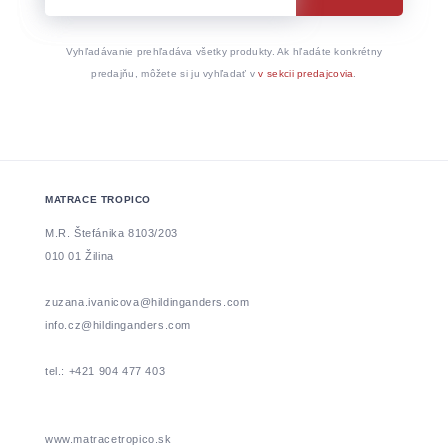
Vyhľadávanie prehľadáva všetky produkty. Ak hľadáte konkrétny
predajňu, môžete si ju vyhľadať v
v sekcii predajcovia
.
MATRACE TROPICO
M.R. Štefánika 8103/203
010 01 Žilina
zuzana.ivanicova@hildinganders.com
info.cz@hildinganders.com
tel.: +421 904 477 403
www.matracetropico.sk