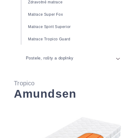
Zdravotné matrace
Matrace Super Fox
Matrace Spirit Superior
Matrace Tropico Guard
Postele, rošty a doplnky
Postele
Tropico
Rošty
Amundsen
Prikrývky a vankúše
Pevné rošty
Anatomické vankúše
Polohovateľné rošty
Obliečky a plachty
Rošty s výklopom
Toppery