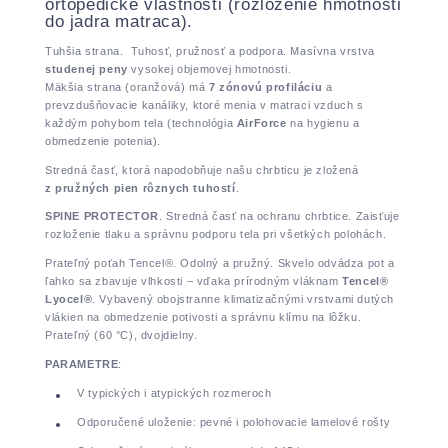
ortopedické vlastnosti (rozloženie hmotnosti
do jadra matraca).
Tuhšia strana. Tuhosť, pružnosť a podpora. Masívna vrstva
studenej peny
vysokej objemovej hmotnosti.
Mäkšia strana (oranžová) má
7 zónovú profiláciu
a
prevzdušňovacie kanáliky, ktoré menia v matraci vzduch s
každým pohybom tela (technológia
AirForce
na hygienu a
obmedzenie potenia).
Stredná časť, ktorá napodobňuje našu chrbticu je zložená
z pružných pien rôznych tuhostí
.
SPINE PROTECTOR
. Stredná časť na ochranu chrbtice. Zaisťuje
rozloženie tlaku a správnu podporu tela pri všetkých polohách.
Prateľný poťah Tencel®. Odolný a pružný. Skvelo odvádza pot a
ľahko sa zbavuje vlhkosti – vďaka prírodným vláknam
Tencel®
Lyocel®
. Vybavený obojstranne klimatizačnými vrstvami dutých
vlákien na obmedzenie potivosti a správnu klímu na lôžku.
Prateľný (60 °C), dvojdielny.
PARAMETRE
:
V typických i atypických rozmeroch
Odporučené uloženie: pevné i polohovacie lamelové rošty