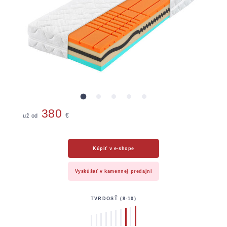
Chrániče
380
už od
€
Kúpiť v e-shope
Vyskúšať v kamennej predajni
TVRDOSŤ (8-10)