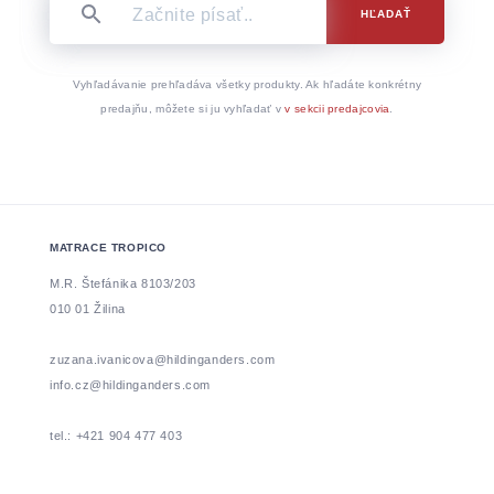
HĽADAŤ
Vyhľadávanie prehľadáva všetky produkty. Ak hľadáte konkrétny
predajňu, môžete si ju vyhľadať v
v sekcii predajcovia
.
MATRACE TROPICO
M.R. Štefánika 8103/203
010 01 Žilina
zuzana.ivanicova@hildinganders.com
info.cz@hildinganders.com
tel.: +421 904 477 403