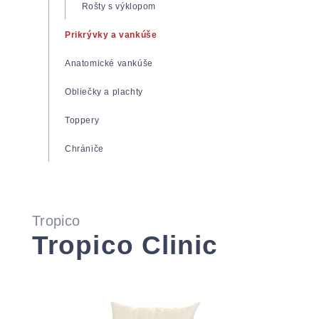
Zdravotné matrace
Rošty s výklopom
Matrace Super Fox
Prikrývky a vankúše
Matrace Spirit Superior
Anatomické vankúše
Matrace Tropico Guard
Obliečky a plachty
Toppery
Chrániče
Tropico
Tropico Clinic