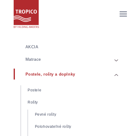
AKCIA
Matrace
Postele, rošty a doplnky
Matrace z pamäťovej/lenivej peny
Matrace zo studenej peny
Postele
Pružinové matrace
Rošty
Latexové matrace
Pevné rošty
Detské matrace
Polohovateľné rošty