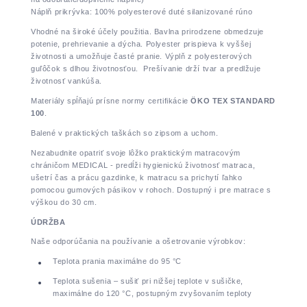
Náplň prikrývka: 100% polyesterové duté silanizované rúno
Vhodné na široké účely použitia. Bavlna prirodzene obmedzuje
potenie, prehrievanie a dýcha. Polyester prispieva k vyššej
životnosti a umožňuje časté pranie. Výplň z polyesterových
guľôčok s dlhou životnosťou. Prešívanie drží tvar a predlžuje
životnosť vankúša.
Materiály spĺňajú prísne normy certifikácie
ÖKO TEX STANDARD
100
.
Balené v praktických taškách so zipsom a uchom.
Nezabudnite opatriť svoje lôžko praktickým matracovým
chráničom MEDICAL - predĺži hygienickú životnosť matraca,
ušetrí čas a prácu gazdinke, k matracu sa prichytí ľahko
pomocou gumových pásikov v rohoch. Dostupný i pre matrace s
výškou do 30 cm.
ÚDRŽBA
Naše odporúčania na používanie a ošetrovanie výrobkov:
Teplota prania maximálne do 95 °C
Teplota sušenia – sušiť pri nižšej teplote v sušičke,
maximálne do 120 °C, postupným zvyšovaním teploty