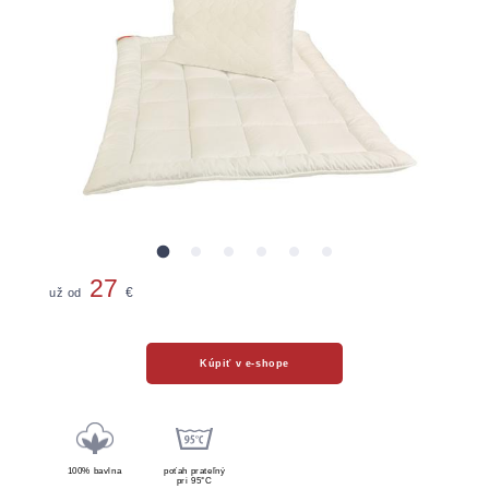
27
už od
€
Kúpiť v e-shope
100% bavlna
poťah prateľný
pri 95°C