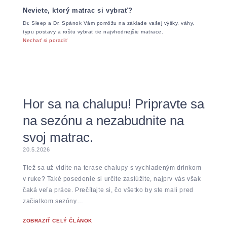
Neviete, ktorý matrac si vybrať?
Dr. Sleep a Dr. Spánok Vám pomôžu na základe vašej výšky, váhy,
typu postavy a roštu vybrať tie najvhodnejšie matrace.
Nechať si poradiť
Hor sa na chalupu! Pripravte sa
na sezónu a nezabudnite na
svoj matrac.
20.5.2026
Tiež sa už vidíte na terase chalupy s vychladeným drinkom
v ruke? Také posedenie si určite zaslúžite, najprv vás však
čaká veľa práce. Prečítajte si, čo všetko by ste mali pred
začiatkom sezóny…
ZOBRAZIŤ CELÝ ČLÁNOK