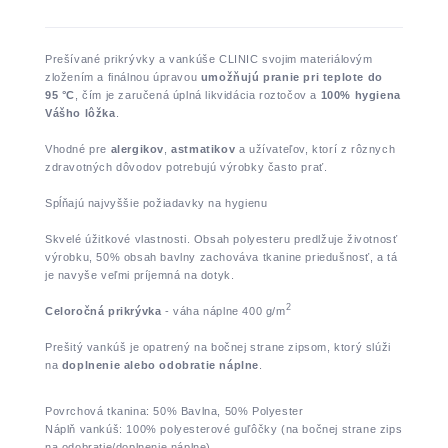
Prešívané prikrývky a vankúše CLINIC svojim materiálovým
zložením a finálnou úpravou
umožňujú pranie pri teplote do
95 °C
, čím je zaručená úplná likvidácia roztočov a
100% hygiena
Vášho lôžka
.
Vhodné pre
alergikov
,
astmatikov
a užívateľov, ktorí z rôznych
zdravotných dôvodov potrebujú výrobky často prať.
Spĺňajú najvyššie požiadavky na hygienu
Skvelé úžitkové vlastnosti. Obsah polyesteru predlžuje životnosť
výrobku, 50% obsah bavlny zachováva tkanine priedušnosť, a tá
je navyše veľmi príjemná na dotyk.
2
Celoročná prikrývka
- váha náplne 400 g/m
Prešitý vankúš je opatrený na bočnej strane zipsom, ktorý slúži
na
doplnenie alebo odobratie náplne
.
Povrchová tkanina: 50% Bavlna, 50% Polyester
Náplň vankúš: 100% polyesterové guľôčky (na bočnej strane zips
na odobratie/doplnenie náplne)