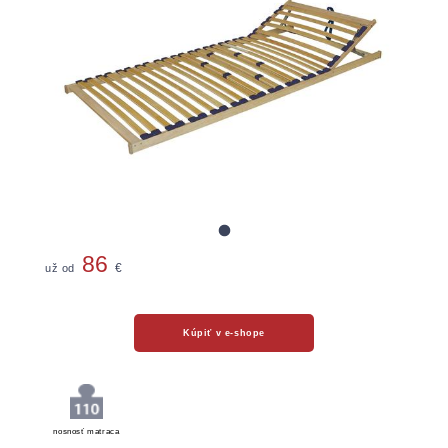
86
už od
€
Kúpiť v e-shope
nosnosť matraca