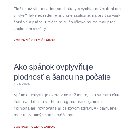
Tiež sa už vidíte na terase chalupy s vychladeným drinkom
v ruke? Také posedenie si určite zaslúžite, najprv vás však
čaká veľa práce. Prečítajte si, čo všetko by ste mali pred
začiatkom sezóny…
ZOBRAZIŤ CELÝ ČLÁNOK
Ako spánok ovplyvňuje
plodnosť a šancu na počatie
15.4.2026
Spánok ovplyvňuje oveľa viac než len to, ako sa ráno cítite.
Zohráva dôležitú úlohu pri regenerácii organizmu,
hormonálnej rovnováhe aj celkovom zdraví. Ak plánujete
rodinu, kvalitný spánok môže byť…
ZOBRAZIŤ CELÝ ČLÁNOK