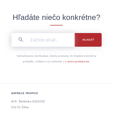
Hľadáte niečo konkrétne?
HĽADAŤ
Vyhľadávanie prehľadáva všetky produkty. Ak hľadáte konkrétny
predajňu, môžete si ju vyhľadať v
v sekcii predajcovia
.
MATRACE TROPICO
M.R. Štefánika 8103/203
010 01 Žilina