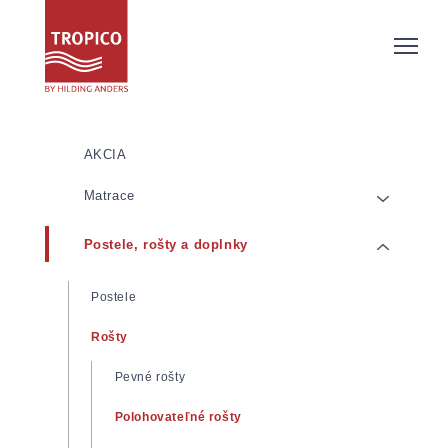
AKCIA
Matrace
Postele, rošty a doplnky
Matrace z pamäťovej/lenivej peny
Matrace zo studenej peny
Postele
Pružinové matrace
Rošty
Latexové matrace
Pevné rošty
Detské matrace
Polohovateľné rošty