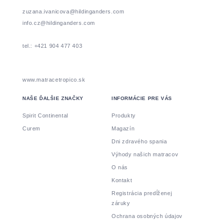
zuzana.ivanicova@hildinganders.com
info.cz@hildinganders.com
tel.: +421 904 477 403
www.matracetropico.sk
NAŠE ĎALŠIE ZNAČKY
INFORMÁCIE PRE VÁS
Spirit Continental
Produkty
Curem
Magazín
Dni zdravého spania
Výhody našich matracov
O nás
Kontakt
Registrácia predĺženej
záruky
Ochrana osobných údajov