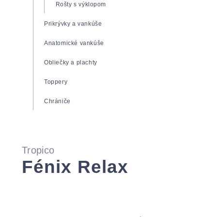
Zdravotné matrace
Rošty s výklopom
Matrace Super Fox
Prikrývky a vankúše
Matrace Spirit Superior
Anatomické vankúše
Matrace Tropico Guard
Obliečky a plachty
Toppery
Chrániče
Tropico
Fénix Relax