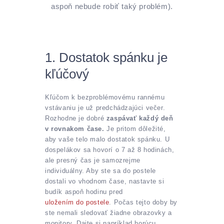
aspoň nebude robiť taký problém).
1. Dostatok spánku je
kľúčový
Kľúčom k bezproblémovému rannému
vstávaniu je už predchádzajúci večer.
Rozhodne je dobré
zaspávať každý deň
v rovnakom čase.
Je pritom dôležité,
aby vaše telo malo dostatok spánku. U
dospelákov sa hovorí o 7 až 8 hodinách,
ale presný čas je samozrejme
individuálny. Aby ste sa do postele
dostali vo vhodnom čase, nastavte si
budík aspoň hodinu pred
uložením do postele
. Počas tejto doby by
ste nemali sledovať žiadne obrazovky a
monitory. Dajte si napríklad horúcu