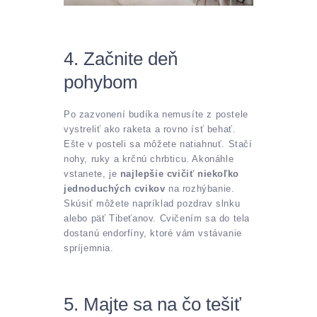
4. Začnite deň
pohybom
Po zazvonení budíka nemusíte z postele
vystreliť ako raketa a rovno ísť behať.
Ešte v posteli sa môžete natiahnuť. Stačí
nohy, ruky a krčnú chrbticu. Akonáhle
vstanete, je
najlepšie cvičiť niekoľko
jednoduchých cvikov
na rozhýbanie.
Skúsiť môžete napríklad pozdrav slnku
alebo päť Tibeťanov. Cvičením sa do tela
dostanú endorfíny, ktoré vám vstávanie
spríjemnia.
5. Majte sa na čo tešiť