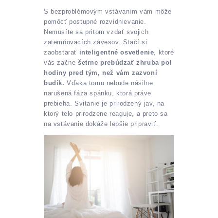
S bezproblémovým vstávaním vám môže
pomôcť postupné rozvidnievanie.
Nemusíte sa pritom vzdať svojich
zatemňovacích závesov. Stačí si
zaobstarať
inteligentné osvetlenie
, ktoré
vás začne
šetrne prebúdzať zhruba pol
hodiny pred tým, než vám zazvoní
budík.
Vďaka tomu nebude násilne
narušená fáza spánku, ktorá práve
prebieha. Svitanie je prirodzený jav, na
ktorý telo prirodzene reaguje, a preto sa
na vstávanie dokáže lepšie pripraviť.