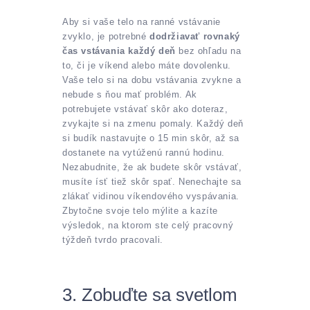
Aby si vaše telo na ranné vstávanie
zvyklo, je potrebné
dodržiavať rovnaký
čas vstávania každý deň
bez ohľadu na
to, či je víkend alebo máte dovolenku.
Vaše telo si na dobu vstávania zvykne a
nebude s ňou mať problém. Ak
potrebujete vstávať skôr ako doteraz,
zvykajte si na zmenu pomaly. Každý deň
si budík nastavujte o 15 min skôr, až sa
dostanete na vytúženú rannú hodinu.
Nezabudnite, že ak budete skôr vstávať,
musíte ísť tiež skôr spať. Nenechajte sa
zlákať vidinou víkendového vyspávania.
Zbytočne svoje telo mýlite a kazíte
výsledok, na ktorom ste celý pracovný
týždeň tvrdo pracovali.
3. Zobuďte sa svetlom