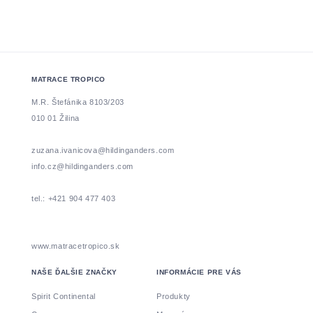
MATRACE TROPICO
M.R. Štefánika 8103/203
010 01 Žilina
zuzana.ivanicova@hildinganders.com
info.cz@hildinganders.com
tel.: +421 904 477 403
www.matracetropico.sk
NAŠE ĎALŠIE ZNAČKY
INFORMÁCIE PRE VÁS
Spirit Continental
Produkty