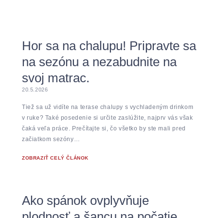
Hor sa na chalupu! Pripravte sa
na sezónu a nezabudnite na
svoj matrac.
20.5.2026
Tiež sa už vidíte na terase chalupy s vychladeným drinkom
v ruke? Také posedenie si určite zaslúžite, najprv vás však
čaká veľa práce. Prečítajte si, čo všetko by ste mali pred
začiatkom sezóny…
ZOBRAZIŤ CELÝ ČLÁNOK
Ako spánok ovplyvňuje
plodnosť a šancu na počatie