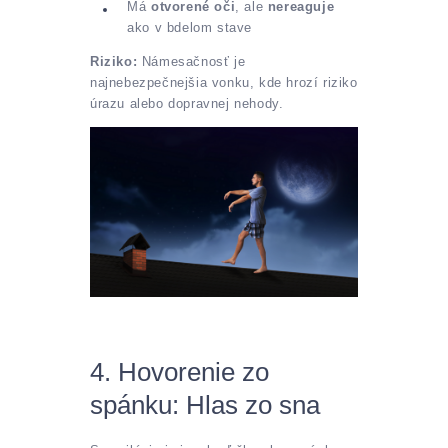
Má
otvorené oči
, ale
nereaguje
ako v bdelom stave
Riziko:
Námesačnosť je
najnebezpečnejšia vonku, kde hrozí riziko
úrazu alebo dopravnej nehody.
4. Hovorenie zo
spánku: Hlas zo sna