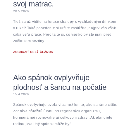
svoj matrac.
20.5.2026
Tiež sa už vidíte na terase chalupy s vychladeným drinkom
v ruke? Také posedenie si určite zaslúžite, najprv vás však
čaká veľa práce. Prečítajte si, čo všetko by ste mali pred
začiatkom sezóny…
ZOBRAZIŤ CELÝ ČLÁNOK
Ako spánok ovplyvňuje
plodnosť a šancu na počatie
15.4.2026
Spánok ovplyvňuje oveľa viac než len to, ako sa ráno cítite.
Zohráva dôležitú úlohu pri regenerácii organizmu,
hormonálnej rovnováhe aj celkovom zdraví. Ak plánujete
rodinu, kvalitný spánok môže byť…