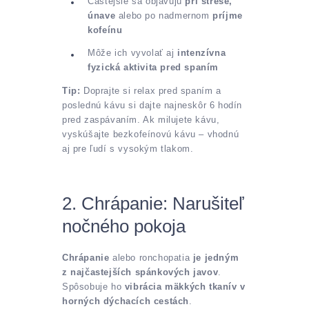
Častejšie sa objavujú
pri strese,
únave
alebo po nadmernom
príjme
kofeínu
Môže ich vyvolať aj
intenzívna
fyzická aktivita pred spaním
Tip:
Doprajte si relax pred spaním a
poslednú kávu si dajte najneskôr 6 hodín
pred zaspávaním. Ak milujete kávu,
vyskúšajte bezkofeínovú kávu – vhodnú
aj pre ľudí s vysokým tlakom.
2. Chrápanie: Narušiteľ
nočného pokoja
Chrápanie
alebo ronchopatia
je jedným
z najčastejších spánkových javov
.
Spôsobuje ho
vibrácia mäkkých tkanív v
horných dýchacích cestách
.