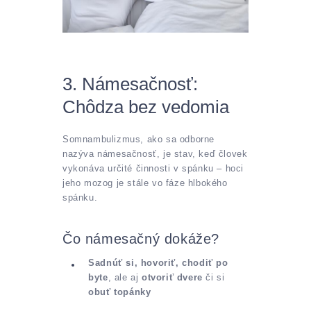
3. Námesačnosť:
Chôdza bez vedomia
Somnambulizmus, ako sa odborne
nazýva námesačnosť, je stav, keď človek
vykonáva určité činnosti v spánku – hoci
jeho mozog je stále vo fáze hlbokého
spánku.
Čo námesačný dokáže?
Sadnúť si, hovoriť, chodiť po
byte
, ale aj
otvoriť dvere
či si
obuť topánky