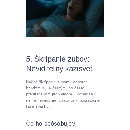
5. Škrípanie zubov:
Neviditeľný kazisvet
Nočné škrípanie zubami, odborne
bruxizmus, je častým, no často
prehliadaným problémom. Dochádza k
nemu nevedome, často už v počiatočnej
fáze spánku.
Čo ho spôsobuje?