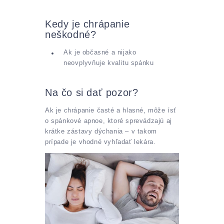
Kedy je chrápanie
neškodné?
Ak je občasné a nijako
neovplyvňuje kvalitu spánku
Na čo si dať pozor?
Ak je chrápanie časté a hlasné, môže ísť
o spánkové apnoe, ktoré sprevádzajú aj
krátke zástavy dýchania – v takom
prípade je vhodné vyhľadať lekára.