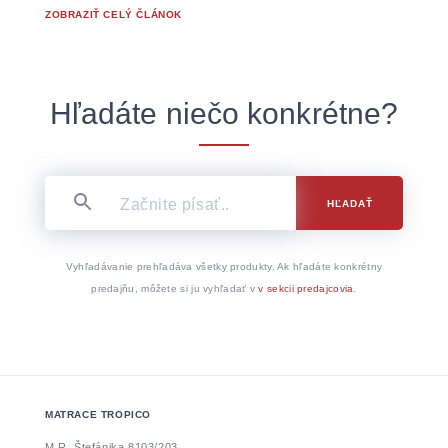
ZOBRAZIŤ CELÝ ČLÁNOK
Hľadáte niečo konkrétne?
HĽADAŤ
Vyhľadávanie prehľadáva všetky produkty. Ak hľadáte konkrétny
predajňu, môžete si ju vyhľadať v
v sekcii predajcovia
.
MATRACE TROPICO
M.R. Štefánika 8103/203