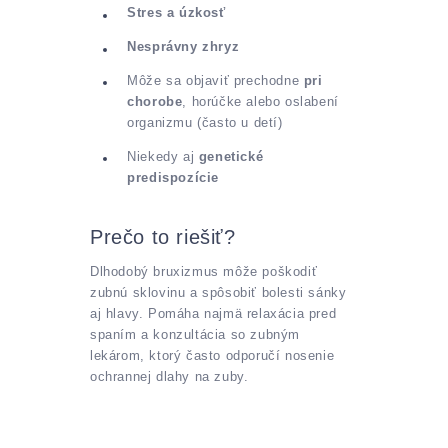
Stres a úzkosť
Nesprávny zhryz
Môže sa objaviť prechodne
pri
chorobe
, horúčke alebo oslabení
organizmu (často u detí)
Niekedy aj
genetické
predispozície
Prečo to riešiť?
Dlhodobý bruxizmus môže poškodiť
zubnú sklovinu a spôsobiť bolesti sánky
aj hlavy. Pomáha najmä relaxácia pred
spaním a konzultácia so zubným
lekárom, ktorý často odporučí nosenie
ochrannej dlahy na zuby.