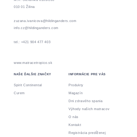
010 01 Žilina
zuzana.ivanicova@hildinganders.com
info.cz@hildinganders.com
tel.: +421 904 477 403
www.matracetropico.sk
NAŠE ĎALŠIE ZNAČKY
INFORMÁCIE PRE VÁS
Spirit Continental
Produkty
Curem
Magazín
Dni zdravého spania
Výhody našich matracov
O nás
Kontakt
Registrácia predĺženej