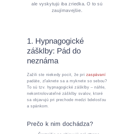
ale vyskytujú iba zriedka. O to sú
zaujímavejšie.
1. Hypnagogické
zášklby: Pád do
neznáma
Zažili ste niekedy pocit, že pri
zaspávaní
padáte, zľaknete sa a myknete so sebou?
To sú tzv. hypnagogické zášklby – náhle,
nekontrolovateľné zášklby svalov, ktoré
sa objavujú pri prechode medzi bdelosťou
a spánkom.
Prečo k nim dochádza?