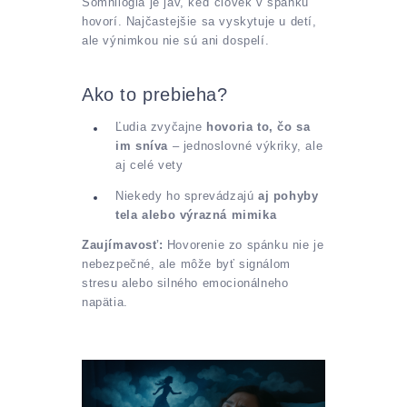
Somnilógia je jav, keď človek v spánku
hovorí. Najčastejšie sa vyskytuje u detí,
ale výnimkou nie sú ani dospelí.
Ako to prebieha?
Ľudia zvyčajne
hovoria to, čo sa
im sníva
– jednoslovné výkriky, ale
aj celé vety
Niekedy ho sprevádzajú
aj pohyby
tela alebo výrazná mimika
Zaujímavosť:
Hovorenie zo spánku nie je
nebezpečné, ale môže byť signálom
stresu alebo silného emocionálneho
napätia.