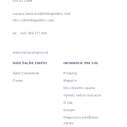
010 01 Žilina
zuzana.ivanicova@hildinganders.com
info.cz@hildinganders.com
tel.: +421 904 477 403
www.matracetropico.sk
NAŠE ĎALŠIE ZNAČKY
INFORMÁCIE PRE VÁS
Spirit Continental
Produkty
Curem
Magazín
Dni zdravého spania
Výhody našich matracov
O nás
Kontakt
Registrácia predĺženej
záruky