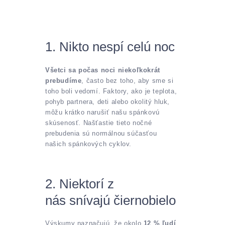
1. Nikto nespí celú noc
Všetci sa počas noci niekoľkokrát
prebudíme
, často bez toho, aby sme si
toho boli vedomí. Faktory, ako je teplota,
pohyb partnera, deti alebo okolitý hluk,
môžu krátko narušiť našu spánkovú
skúsenosť. Našťastie tieto nočné
prebudenia sú normálnou súčasťou
našich spánkových cyklov.
2. Niektorí z
nás snívajú čiernobielo
Výskumy naznačujú, že okolo
12 % ľudí