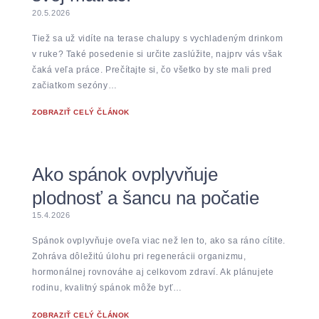
20.5.2026
Tiež sa už vidíte na terase chalupy s vychladeným drinkom
v ruke? Také posedenie si určite zaslúžite, najprv vás však
čaká veľa práce. Prečítajte si, čo všetko by ste mali pred
začiatkom sezóny…
ZOBRAZIŤ CELÝ ČLÁNOK
Ako spánok ovplyvňuje
plodnosť a šancu na počatie
15.4.2026
Spánok ovplyvňuje oveľa viac než len to, ako sa ráno cítite.
Zohráva dôležitú úlohu pri regenerácii organizmu,
hormonálnej rovnováhe aj celkovom zdraví. Ak plánujete
rodinu, kvalitný spánok môže byť…
ZOBRAZIŤ CELÝ ČLÁNOK