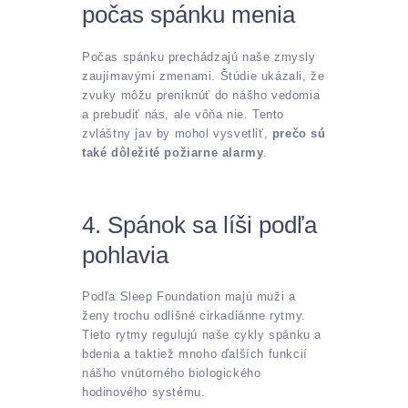
počas spánku menia
Počas spánku prechádzajú naše zmysly
zaujímavými zmenami. Štúdie ukázali, že
zvuky môžu preniknúť do nášho vedomia
a prebudiť nás, ale vôňa nie. Tento
zvláštny jav by mohol vysvetliť,
prečo sú
také dôležité požiarne alarmy
.
4. Spánok sa líši podľa
pohlavia
Podľa Sleep Foundation majú muži a
ženy trochu odlišné cirkadiánne rytmy.
Tieto rytmy regulujú naše cykly spánku a
bdenia a taktiež mnoho ďalších funkcií
nášho vnútorného biologického
hodinového systému.