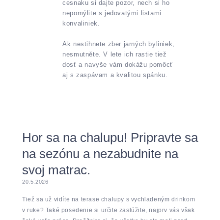
cesnaku si dajte pozor, nech si ho
nepomýlite s jedovatými listami
konvaliniek.
Ak nestihnete zber jarných byliniek,
nesmutněte. V lete ich rastie tiež
dosť a navyše vám dokážu pomôcť
aj s zaspávam a kvalitou spánku.
Hor sa na chalupu! Pripravte sa
na sezónu a nezabudnite na
svoj matrac.
20.5.2026
Tiež sa už vidíte na terase chalupy s vychladeným drinkom
v ruke? Také posedenie si určite zaslúžite, najprv vás však