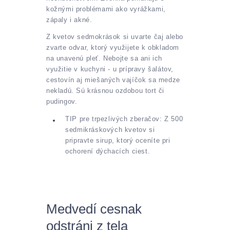
kožnými problémami ako vyrážkami,
zápaly i akné.
Z kvetov sedmokrások si uvarte čaj alebo
zvarte odvar, ktorý využijete k obkladom
na unavenú pleť. Nebojte sa ani ich
využitie v kuchyni - u prípravy šalátov,
cestovín aj miešaných vajíčok sa medze
nekladú. Sú krásnou ozdobou tort či
pudingov.
TIP pre trpezlivých zberačov: Z 500
sedmikráskových kvetov si
pripravte sirup, ktorý oceníte pri
ochorení dýchacích ciest.
Medvedí cesnak
odstráni z tela