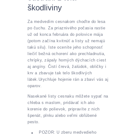
škodliviny
Za medvedím cesnakom choďte do lesa
po čuchu. Za priaznivého počasia rastie
už od konca februára do polovice mája
(potom začína kvitnúť a listy už nemajú
takú silu). Iste oceníte jeho schopnosť
liečiť bežná ochorení ako prechladnutia,
chrípky, zápaly horných dýchacích ciest
aj angíny. Čistí črevá, žalúdok, obličky i
krv a zbavuje tak telo škodlivých
látek.Urychluje hojenie rán a zbaví vás aj
oparov.
Nasekané listy cesnaku môžete sypať na
chleba s maslom, pridávať ich ako
korenie do polievok, pripravíte z nich
špenát, plnku alebo veľmi obľúbené
pesto.
POZOR: U zberu medvedieho