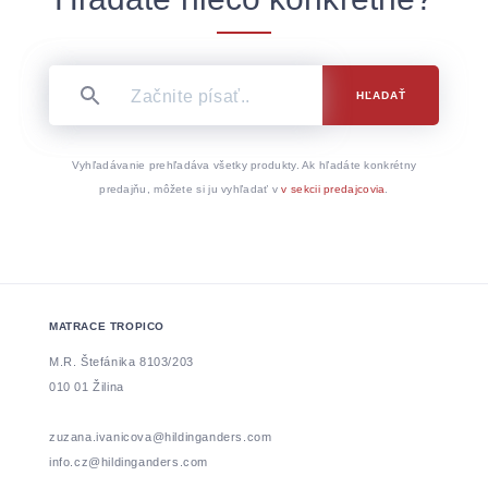
HĽADAŤ
Vyhľadávanie prehľadáva všetky produkty. Ak hľadáte konkrétny
predajňu, môžete si ju vyhľadať v
v sekcii predajcovia
.
MATRACE TROPICO
M.R. Štefánika 8103/203
010 01 Žilina
zuzana.ivanicova@hildinganders.com
info.cz@hildinganders.com