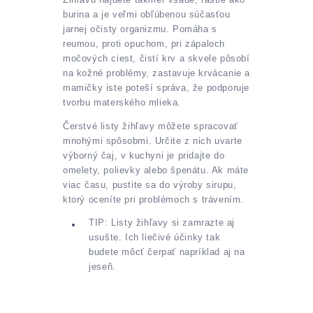
burina a je veľmi obľúbenou súčasťou
jarnej očisty organizmu. Pomáha s
reumou, proti opuchom, pri zápaloch
močových ciest, čistí krv a skvele pôsobí
na kožné problémy, zastavuje krvácanie a
mamičky iste poteší správa, že podporuje
tvorbu materského mlieka.
Čerstvé listy žihľavy môžete spracovať
mnohými spôsobmi. Určite z nich uvarte
výborný čaj, v kuchyni je pridajte do
omelety, polievky alebo špenátu. Ak máte
viac času, pustite sa do výroby sirupu,
ktorý oceníte pri problémoch s trávením.
TIP: Listy žihľavy si zamrazte aj
usušte. Ich liečivé účinky tak
budete môcť čerpať napríklad aj na
jeseň.