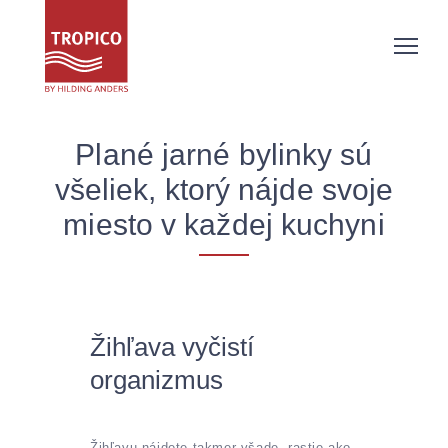
Plané jarné bylinky sú
všeliek, ktorý nájde svoje
miesto v každej kuchyni
Žihľava vyčistí
organizmus
Žihľavu nájdete takmer všade, rastie ako