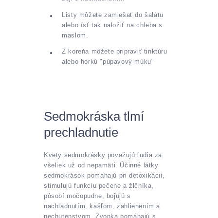
Listy môžete zamiešať do šalátu
alebo ísť tak naložiť na chleba s
maslom.
Z koreňa môžete pripraviť tinktúru
alebo horkú "púpavový múku"
Sedmokráska tlmí
prechladnutie
Kvety sedmokrásky považujú ľudia za
všeliek už od nepamäti. Účinné látky
sedmokrások pomáhajú pri detoxikácii,
stimulujú funkciu pečene a žlčníka,
pôsobí močopudne, bojujú s
nachladnutím, kašľom, zahlienením a
nechutenstvom. Zvonka pomáhajú s