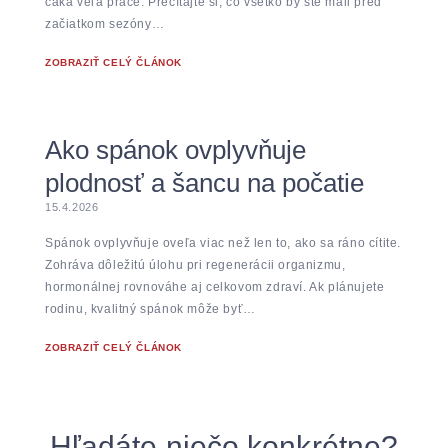
čaká veľa práce. Prečítajte si, čo všetko by ste mali pred
začiatkom sezóny…
ZOBRAZIŤ CELÝ ČLÁNOK
Ako spánok ovplyvňuje
plodnosť a šancu na počatie
15.4.2026
Spánok ovplyvňuje oveľa viac než len to, ako sa ráno cítite.
Zohráva dôležitú úlohu pri regenerácii organizmu,
hormonálnej rovnováhe aj celkovom zdraví. Ak plánujete
rodinu, kvalitný spánok môže byť…
ZOBRAZIŤ CELÝ ČLÁNOK
Hľadáte niečo konkrétne?