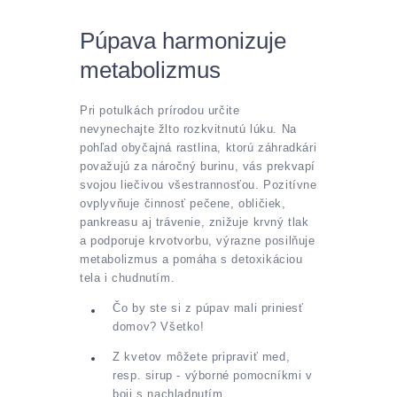
Púpava harmonizuje
metabolizmus
Pri potulkách prírodou určite
nevynechajte žlto rozkvitnutú lúku. Na
pohľad obyčajná rastlina, ktorú záhradkári
považujú za náročný burinu, vás prekvapí
svojou liečivou všestrannosťou. Pozitívne
ovplyvňuje činnosť pečene, obličiek,
pankreasu aj trávenie, znižuje krvný tlak
a podporuje krvotvorbu, výrazne posilňuje
metabolizmus a pomáha s detoxikáciou
tela i chudnutím.
Čo by ste si z púpav mali priniesť
domov? Všetko!
Z kvetov môžete pripraviť med,
resp. sirup - výborné pomocníkmi v
boji s nachladnutím.