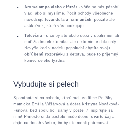
Aromalampa alebo difuzér
- vôňa na nás pôsobí
viac, ako si myslíme. Pocit pohody všeobecne
navodzujú
levanduľa a harmanček
, použite ale
akúkoľvek, ktorá vás upokojuje.
Televízia
- síce by ste okolo seba v spálni nemali
mať žiadnu elektroniku, ale nikto nie je dokonalý.
Navyše keď v nedeľu popoludní chytíte svoju
obľúbenú rozprávku
z detstva, bude to príjemný
koniec celého týždňa.
Vybudujte si pelech
Spomínate si na pohodu, ktorú mali vo filme Pelíšky
mamička Emília Vášáryová a dcéra Kristýna Nováková-
Fuitová, keď spolu boli samy v posteli? Inšpirujte sa
nimi! Prineste si do postele niečo dobré,
uvarte čaj
a
dajte na dosah všetko, čo by ste mohli potrebovať.