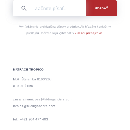
HĽADAŤ
Vyhľadávanie prehľadáva všetky produkty. Ak hľadáte konkrétny
predajňu, môžete si ju vyhľadať v
v sekcii predajcovia
.
MATRACE TROPICO
M.R. Štefánika 8103/203
010 01 Žilina
zuzana.ivanicova@hildinganders.com
info.cz@hildinganders.com
tel.: +421 904 477 403