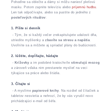
Pohodlne sa oblečte a dámy si môžu naniesť pleťovú
masku. Potom zapnite televíziu alebo
príjemnú hudbu
.
Len tak odpočívajte, alebo sa pustite do jedného z
posteľových rituálov
:
1. Píšte si denník
- Tým, že si každý večer zrekapitulujete udalosti dňa,
utriedite myšlienky a
zbavíte sa stresu a napätia
.
Uvoľníte sa a môžete aj spriadať plány do budúcnosti.
2. lúštite, dopĺňajte, hádajte
-
Krížovky
a im podobné kratochvíle
stimulujú mozog
a zároveň vďaka nim prestanete myslieť na veci
týkajúce sa práce alebo štúdia.
3. Čítajte si
- A myslíme
papierové knihy
. Na rozdiel od čítačiek a
tabletov nesvietia a nehrozí, že by vás vyrušil novo
prichádzajúci e-mail od šéfa.