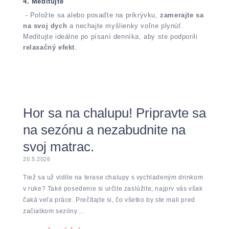
4. Meditujte
- Položte sa alebo posaďte na prikrývku,
zamerajte sa
na svoj dych
a nechajte myšlienky voľne plynúť.
Meditujte ideálne po písaní denníka, aby ste podporili
relaxačný efekt
.
Hor sa na chalupu! Pripravte sa
na sezónu a nezabudnite na
svoj matrac.
20.5.2026
Tiež sa už vidíte na terase chalupy s vychladeným drinkom
v ruke? Také posedenie si určite zaslúžite, najprv vás však
čaká veľa práce. Prečítajte si, čo všetko by ste mali pred
začiatkom sezóny…