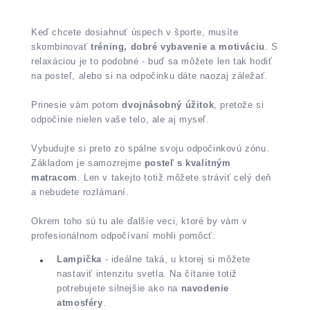
Keď chcete dosiahnuť úspech v športe, musíte
skombinovať
tréning, dobré vybavenie a motiváciu
. S
relaxáciou je to podobné - buď sa môžete len tak hodiť
na posteľ, alebo si na odpočinku dáte naozaj záležať.
Prinesie vám potom
dvojnásobný úžitok
, pretože si
odpočinie nielen vaše telo, ale aj myseľ.
Vybudujte si preto zo spálne svoju odpočinkovú zónu.
Základom je samozrejme
posteľ s kvalitným
matracom
. Len v takejto totiž môžete stráviť celý deň
a nebudete rozlámaní.
Okrem toho sú tu ale ďalšie veci, ktoré by vám v
profesionálnom odpočívaní mohli pomôcť:
Lampička
- ideálne taká, u ktorej si môžete
nastaviť intenzitu svetla. Na čítanie totiž
potrebujete silnejšie ako na
navodenie
atmosféry
.