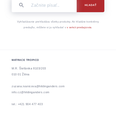
HĽADAŤ
Vyhľadávanie prehľadáva všetky produkty. Ak hľadáte konkrétny
predajňu, môžete si ju vyhľadať v
v sekcii predajcovia
.
MATRACE TROPICO
M.R. Štefánika 8103/203
010 01 Žilina
zuzana.ivanicova@hildinganders.com
info.cz@hildinganders.com
tel.: +421 904 477 403