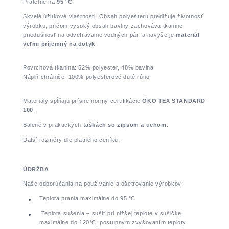
Prateľné na
95 °C
.
Skvelé úžitkové vlastnosti. Obsah polyesteru predlžuje životnosť
výrobku, pričom vysoký obsah bavlny zachováva tkanine
priedušnosť na odvetrávanie vodných pár, a navyše je
materiál
veľmi príjemný na dotyk
.
Povrchová tkanina: 52% polyester, 48% bavlna
Náplň chrániče: 100% polyesterové duté rúno
Materiály spĺňajú prísne normy certifikácie
ÖKO TEX STANDARD
100
.
Balené v praktických
taškách so zipsom a uchom
.
Další rozměry dle platného ceníku.
ÚDRŽBA
Naše odporúčania na používanie a ošetrovanie výrobkov:
Teplota prania maximálne do 95 °C
Teplota sušenia – sušiť pri nižšej teplote v sušičke,
maximálne do 120°C, postupným zvyšovaním teploty