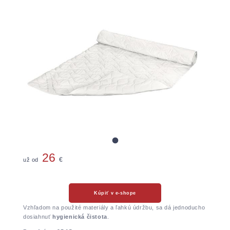
26
už od
€
Kúpiť v e-shope
Vzhľadom na použité materiály a ľahkú údržbu, sa dá jednoducho
dosiahnuť
hygienická čistota
.