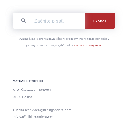
HĽADAŤ
Vyhľadávanie prehľadáva všetky produkty. Ak hľadáte konkrétny
predajňu, môžete si ju vyhľadať v
v sekcii predajcovia
.
MATRACE TROPICO
M.R. Štefánika 8103/203
010 01 Žilina
zuzana.ivanicova@hildinganders.com
info.cz@hildinganders.com