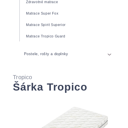
Zdravotné matrace
Matrace Super Fox
Matrace Spirit Superior
Matrace Tropico Guard
Postele, rošty a doplnky
Postele
Tropico
Rošty
Šárka Tropico
Prikrývky a vankúše
Pevné rošty
Anatomické vankúše
Polohovateľné rošty
Obliečky a plachty
Rošty s výklopom
Toppery