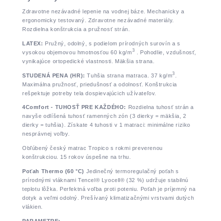
Zdravotne nezávadné lepenie na vodnej báze. Mechanicky a
ergonomicky testovaný. Zdravotne nezávadné materiály.
Rozdielna konštrukcia a pružnosť strán.
LATEX:
Pružný, odolný, s podielom prírodných surovín a s
3
vysokou objemovou hmotnosťou 60 kg/m
. Pohodlie, vzdušnosť,
vynikajúce ortopedické vlastnosti. Mäkšia strana.
3
STUDENÁ PENA (HR):
Tuhšia strana matraca. 37 kg/m
.
Maximálna pružnosť, priedušnosť a odolnosť. Konštrukcia
rešpektuje potreby tela dospievajúcich užívateľov.
4Comfort - TUHOSŤ PRE KAŽDÉHO:
Rozdielna tuhosť strán a
navyše odlíšená tuhosť ramenných zón (3 dierky = mäkšia, 2
dierky = tuhšia). Získate 4 tuhosti v 1 matraci: minimálne riziko
nesprávnej voľby.
Obľúbený český matrac Tropico s rokmi preverenou
konštrukciou. 15 rokov úspešne na trhu.
Poťah Thermo (60 °C)
Jedinečný termoregulačný poťah s
prírodnými vláknami Tencel® Lyocell® (32 %) udržuje stabilnú
teplotu lôžka. Perfektná voľba proti poteniu. Poťah je príjemný na
dotyk a veľmi odolný. Prešívaný klimatizačnými vrstvami dutých
vlákien.
PARAMETRE: