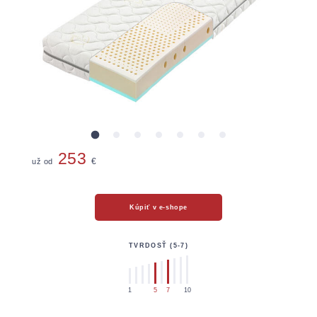
Chrániče
253
už od
€
Kúpiť v e-shope
TVRDOSŤ (5-7)