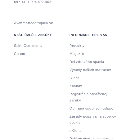
tel.: +421 904 477 403
www.matracetropico.sk
NAŠE ĎALŠIE ZNAČKY
INFORMÁCIE PRE VÁS
Spirit Continental
Produkty
Curem
Magazín
Dni zdravého spania
Výhody našich matracov
O nás
Kontakt
Registrácia predĺženej
záruky
Ochrana osobných údajov
Zásady používania súborov
cookie
eKlient
Reklamačné podmienky a