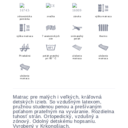
zdravotnícka
značka
záruka
výška matraca
pomôcka
výška matraca
7 anatomických
snímateľný
thermo
zón
poťah
Priedušné
poťah prateľný
uloženie
uloženie
pri 60 ° C
matraca
matraca
uloženie
matraca
Matrac pre malých i veľkých, kráľovná
detských izieb. So vzdušným latexom,
pružnou studenou penou a prešívaným
poťahom prateľným na vyváranie. Rozdielna
tuhosť strán. Ortopedický, vzdušný a
zónový. Odolný detskému hopsaniu.
Vyrobený v Krkonošiach.