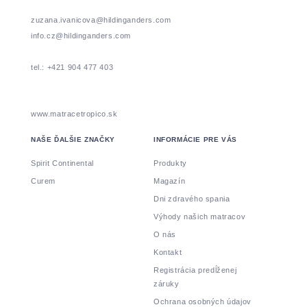
zuzana.ivanicova@hildinganders.com
info.cz@hildinganders.com
tel.: +421 904 477 403
www.matracetropico.sk
NAŠE ĎALŠIE ZNAČKY
INFORMÁCIE PRE VÁS
Spirit Continental
Produkty
Curem
Magazín
Dni zdravého spania
Výhody našich matracov
O nás
Kontakt
Registrácia predĺženej
záruky
Ochrana osobných údajov