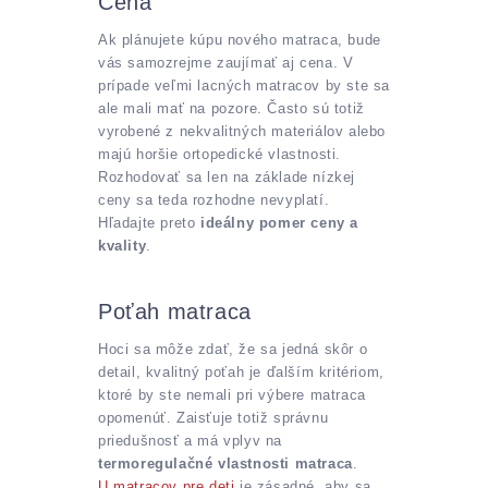
Cena
Ak plánujete kúpu nového matraca, bude
vás samozrejme zaujímať aj cena. V
prípade veľmi lacných matracov by ste sa
ale mali mať na pozore. Často sú totiž
vyrobené z nekvalitných materiálov alebo
majú horšie ortopedické vlastnosti.
Rozhodovať sa len na základe nízkej
ceny sa teda rozhodne nevyplatí.
Hľadajte preto
ideálny pomer ceny a
kvality
.
Poťah matraca
Hoci sa môže zdať, že sa jedná skôr o
detail, kvalitný poťah je ďalším kritériom,
ktoré by ste nemali pri výbere matraca
opomenúť. Zaisťuje totiž správnu
priedušnosť a má vplyv na
termoregulačné vlastnosti matraca
.
U matracov pre deti
je zásadné, aby sa