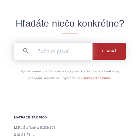
Hľadáte niečo konkrétne?
HĽADAŤ
Vyhľadávanie prehľadáva všetky produkty. Ak hľadáte konkrétny
predajňu, môžete si ju vyhľadať v
v sekcii predajcovia
.
MATRACE TROPICO
M.R. Štefánika 8103/203
010 01 Žilina