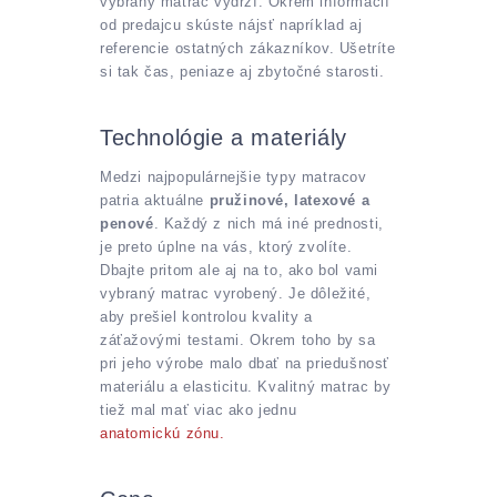
vybraný matrac vydrží. Okrem informácií
od predajcu skúste nájsť napríklad aj
referencie ostatných zákazníkov. Ušetríte
si tak čas, peniaze aj zbytočné starosti.
Technológie a materiály
Medzi najpopulárnejšie typy matracov
patria aktuálne
pružinové, latexové a
penové
. Každý z nich má iné prednosti,
je preto úplne na vás, ktorý zvolíte.
Dbajte pritom ale aj na to, ako bol vami
vybraný matrac vyrobený. Je dôležité,
aby prešiel kontrolou kvality a
záťažovými testami. Okrem toho by sa
pri jeho výrobe malo dbať na priedušnosť
materiálu a elasticitu. Kvalitný matrac by
tiež mal mať viac ako jednu
anatomickú zónu.