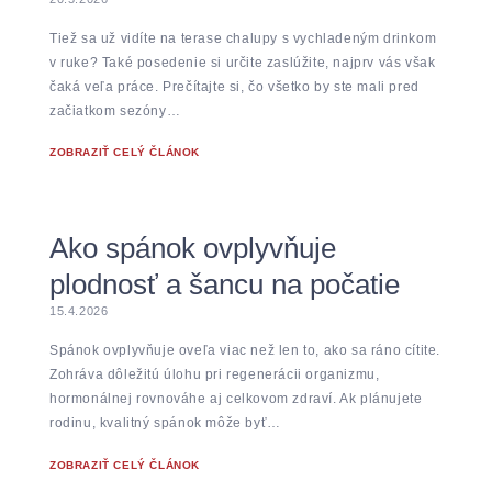
Tiež sa už vidíte na terase chalupy s vychladeným drinkom
v ruke? Také posedenie si určite zaslúžite, najprv vás však
čaká veľa práce. Prečítajte si, čo všetko by ste mali pred
začiatkom sezóny…
ZOBRAZIŤ CELÝ ČLÁNOK
Ako spánok ovplyvňuje
plodnosť a šancu na počatie
15.4.2026
Spánok ovplyvňuje oveľa viac než len to, ako sa ráno cítite.
Zohráva dôležitú úlohu pri regenerácii organizmu,
hormonálnej rovnováhe aj celkovom zdraví. Ak plánujete
rodinu, kvalitný spánok môže byť…
ZOBRAZIŤ CELÝ ČLÁNOK