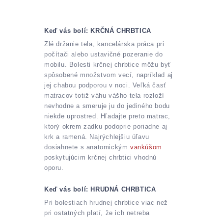
Keď vás bolí: KRČNÁ CHRBTICA
Zlé držanie tela, kancelárska práca pri
počítači alebo ustavičné pozeranie do
mobilu. Bolesti krčnej chrbtice môžu byť
spôsobené množstvom vecí, napríklad aj
jej chabou podporou v noci. Veľká časť
matracov totiž váhu vášho tela rozloží
nevhodne a smeruje ju do jediného bodu
niekde uprostred. Hľadajte preto matrac,
ktorý okrem zadku podoprie poriadne aj
krk a ramená. Najrýchlejšiu úľavu
dosiahnete s anatomickým
vankúšom
poskytujúcim krčnej chrbtici vhodnú
oporu.
Keď vás bolí: HRUDNÁ CHRBTICA
Pri bolestiach hrudnej chrbtice viac než
pri ostatných platí, že ich netreba