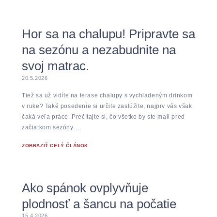
Hor sa na chalupu! Pripravte sa
na sezónu a nezabudnite na
svoj matrac.
20.5.2026
Tiež sa už vidíte na terase chalupy s vychladeným drinkom
v ruke? Také posedenie si určite zaslúžite, najprv vás však
čaká veľa práce. Prečítajte si, čo všetko by ste mali pred
začiatkom sezóny…
ZOBRAZIŤ CELÝ ČLÁNOK
Ako spánok ovplyvňuje
plodnosť a šancu na počatie
15.4.2026