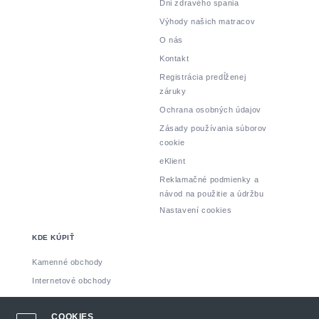
Dni zdravého spania
Výhody našich matracov
O nás
Kontakt
Registrácia predĺženej
záruky
Ochrana osobných údajov
Zásady používania súborov
cookie
eKlient
Reklamačné podmienky a
návod na použitie a údržbu
Nastavení cookies
KDE KÚPIŤ
Kamenné obchody
Internetové obchody
Vyrobil: INSPIRE CZ s.r.o.
COOKIES