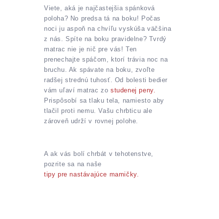
Viete, aká je najčastejšia spánková
poloha? No predsa tá na boku! Počas
noci ju aspoň na chvíľu vyskúša väčšina
z nás. Spíte na boku pravidelne? Tvrdý
matrac nie je nič pre vás! Ten
prenechajte spáčom, ktorí trávia noc na
bruchu. Ak spávate na boku, zvoľte
radšej strednú tuhosť. Od bolesti bedier
vám uľaví matrac zo
studenej peny.
Prispôsobí sa tlaku tela, namiesto aby
tlačil proti nemu. Vašu chrbticu ale
zároveň udrží v rovnej polohe.
A ak vás bolí chrbát v tehotenstve,
pozrite sa na naše
tipy pre nastávajúce mamičky.