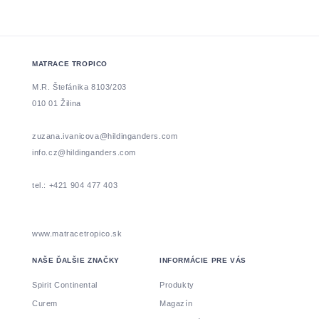
MATRACE TROPICO
M.R. Štefánika 8103/203
010 01 Žilina
zuzana.ivanicova@hildinganders.com
info.cz@hildinganders.com
tel.: +421 904 477 403
www.matracetropico.sk
NAŠE ĎALŠIE ZNAČKY
INFORMÁCIE PRE VÁS
Spirit Continental
Produkty
Curem
Magazín