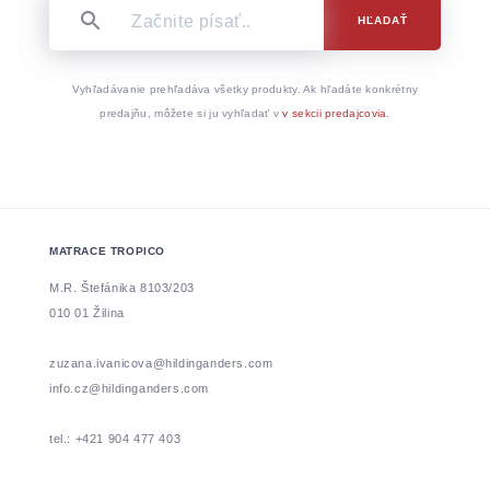
HĽADAŤ
Vyhľadávanie prehľadáva všetky produkty. Ak hľadáte konkrétny
predajňu, môžete si ju vyhľadať v
v sekcii predajcovia
.
MATRACE TROPICO
M.R. Štefánika 8103/203
010 01 Žilina
zuzana.ivanicova@hildinganders.com
info.cz@hildinganders.com
tel.: +421 904 477 403