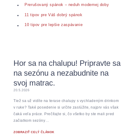
Prerušovaný spánok – neduh modernej doby
11 tipov pre Váš dobrý spánok
10 tipov pre lepšie zaspávanie
Hor sa na chalupu! Pripravte sa
na sezónu a nezabudnite na
svoj matrac.
20.5.2026
Tiež sa už vidíte na terase chalupy s vychladeným drinkom
v ruke? Také posedenie si určite zaslúžite, najprv vás však
čaká veľa práce. Prečítajte si, čo všetko by ste mali pred
začiatkom sezóny…
ZOBRAZIŤ CELÝ ČLÁNOK