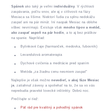
Spánok
ako taký je veľmi
individuálny
. V rýchlosti
zaspávania, počtu snov, ale aj v citlivosti na fázy
Mesiaca sa líšime. Niektorí ľudia za splnu nedokážu
zaspať ani na pár minút. Iní naopak Mesiac na oblohe
vôbec nevnímajú. Existuje však
mnoho tipov a metód,
ako zaspať aspoň na pár hodín
, a to aj bez práškov
na spanie. Napríklad:
Bylinkové čaje (harmanček, medovka, ľubovník)
Levandulová aromaterapia
Dychové cvičenia a meditácie pred spaním
Metóda „za žiadnu cenu nesmiem zaspať“
Najlepšie je však možno
nevedieť, v akej fáze Mesiac
je
, zatiahnuť závesy a spoliehať na to, že sa vo vás
neprebudia praveké lovecké inštinkty. Dobrú noc.
Prečítajte si tiež:
Päť rád pre kvalitný a pohodlný spánok