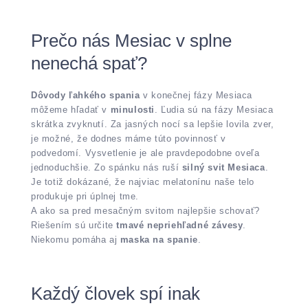
Prečo nás Mesiac v splne
nenechá spať?
Dôvody ľahkého spania
v konečnej fázy Mesiaca
môžeme hľadať v
minulosti
. Ľudia sú na fázy Mesiaca
skrátka zvyknutí. Za jasných nocí sa lepšie lovila zver,
je možné, že dodnes máme túto povinnosť v
podvedomí. Vysvetlenie je ale pravdepodobne oveľa
jednoduchšie. Zo spánku nás ruší
silný svit Mesiaca
.
Je totiž dokázané, že najviac melatonínu naše telo
produkuje pri úplnej tme.
A ako sa pred mesačným svitom najlepšie schovať?
Riešením sú určite
tmavé nepriehľadné závesy
.
Niekomu pomáha aj
maska na spanie
.
Každý človek spí inak