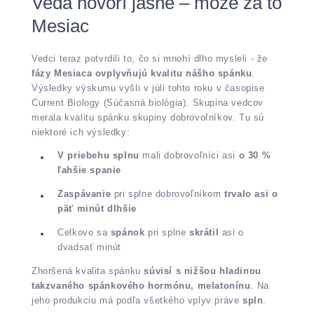
Veda hovorí jasne – môže za to
Mesiac
Vedci teraz potvrdili to, čo si mnohí dlho mysleli - že
fázy Mesiaca ovplyvňujú kvalitu nášho spánku
.
Výsledky výskumu vyšli v júli tohto roku v časopise
Current Biology (Súčasná biológia). Skupina vedcov
merala kvalitu spánku skupiny dobrovoľníkov. Tu sú
niektoré ich výsledky:
V priebehu splnu
mali dobrovoľníci asi
o 30 %
ľahšie spanie
Zaspávanie
pri splne dobrovoľníkom
trvalo asi o
päť minút dlhšie
Celkovo sa
spánok
pri splne
skrátil
asi o
dvadsať minút
Zhoršená kvalita spánku
súvisí s nižšou hladinou
takzvaného spánkového hormónu, melatonínu
. Na
jeho produkciu má podľa všetkého vplyv práve
spln
.