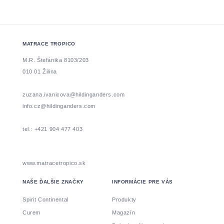
MATRACE TROPICO
M.R. Štefánika 8103/203
010 01 Žilina
zuzana.ivanicova@hildinganders.com
info.cz@hildinganders.com
tel.: +421 904 477 403
www.matracetropico.sk
NAŠE ĎALŠIE ZNAČKY
INFORMÁCIE PRE VÁS
Spirit Continental
Produkty
Curem
Magazín