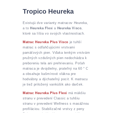
Tropico Heureka
Existujú dve varianty matracov Heureka,
a to
Heureka Flex
i a
Heureka Visco
,
ktoré sa líšia vo svojich vlastnostiach.
Matrac Heureka Plus Visco
je tuhší
matrac s odľahčujúcimi vrstvami
pamäťových pien. Vďaka tenkým vrstvám
pružných vzdušných pien nedochádza k
preboreniu tela ani prehrievaniu. Poťah
matraca je dvojdielny, prateľný na 60 ° C
a obsahuje kašmírové vlákna pre
hodvábny a dýchateľný pocit. K matracu
je tiež priložený vankúšik ako darček.
Matrac Heureka Plus Flexi
má mäkšiu
stranu v prevedení Classic a tuhšiu
stranu v prevedení Wellness s masážnou
profiláciou. Stabilizačné vrstvy z peny