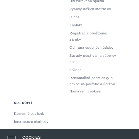
Dni zdravého spania
Výhody našich matracov
O nás
Kontakt
Registrácia predĺženej
záruky
Ochrana osobných údajov
Zásady používania súborov
cookie
eKlient
Reklamačné podmienky a
návod na použitie a údržbu
Nastavení cookies
KDE KÚPIŤ
Kamenné obchody
Internetové obchody
Vyrobil: INSPIRE CZ s.r.o.
COOKIES