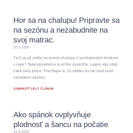
Hor sa na chalupu! Pripravte sa
na sezónu a nezabudnite na
svoj matrac.
20.5.2026
Tiež sa už vidíte na terase chalupy s vychladeným drinkom
v ruke? Také posedenie si určite zaslúžite, najprv vás však
čaká veľa práce. Prečítajte si, čo všetko by ste mali pred
začiatkom sezóny…
ZOBRAZIŤ CELÝ ČLÁNOK
Ako spánok ovplyvňuje
plodnosť a šancu na počatie
15.4.2026