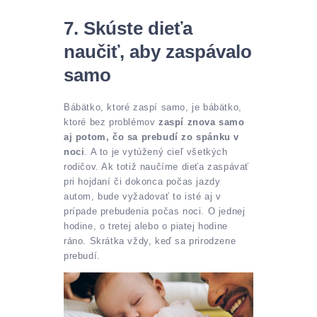
7. Skúste dieťa
naučiť, aby zaspávalo
samo
Bábätko, ktoré zaspí samo, je bábätko,
ktoré bez problémov
zaspí znova samo
aj potom, čo sa prebudí zo spánku v
noci
. A to je vytúžený cieľ všetkých
rodičov. Ak totiž naučíme dieťa zaspávať
pri hojdaní či dokonca počas jazdy
autom, bude vyžadovať to isté aj v
prípade prebudenia počas noci. O jednej
hodine, o tretej alebo o piatej hodine
ráno. Skrátka vždy, keď sa prirodzene
prebudí.