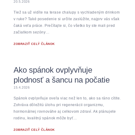
20.5.2026
Tiež sa už vidíte na terase chalupy s vychladeným drinkom
v ruke? Také posedenie si určite zaslúžite, najprv vás však
čaká veľa práce. Prečítajte si, čo všetko by ste mali pred
začiatkom sezóny…
ZOBRAZIŤ CELÝ ČLÁNOK
Ako spánok ovplyvňuje
plodnosť a šancu na počatie
15.4.2026
Spánok ovplyvňuje oveľa viac než len to, ako sa ráno cítite.
Zohráva dôležitú úlohu pri regenerácii organizmu,
hormonálnej rovnováhe aj celkovom zdraví. Ak plánujete
rodinu, kvalitný spánok môže byť…
ZOBRAZIŤ CELÝ ČLÁNOK