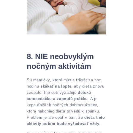
8. NIE neobvyklým
nočným aktivitám
Sú mamičky, ktoré musia trikrát za noc
hodinu
skákať na lopte
, aby dieťa znovu
zaspalo. Iné deti vyžadujú
detskú
autosedačku a zapnutú práčku
. A je
kopa ďalších nočných dobrodružstiev,
ktorá nakoniec dieťa privedú k spánku.
Problém je ale opäť v tom, že
dieťa tieto
aktivity potom bude vyžadovať vždy
.