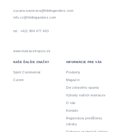
zuzana.ivanicova@hildinganders.com
info.cz@hildinganders.com
tel.: +421 904 477 403
www.matracetropico.sk
NAŠE ĎALŠIE ZNAČKY
INFORMÁCIE PRE VÁS
Spirit Continental
Produkty
Curem
Magazín
Dni zdravého spania
Výhody našich matracov
O nás
Kontakt
Registrácia predĺženej
záruky
Ochrana osobných údajov