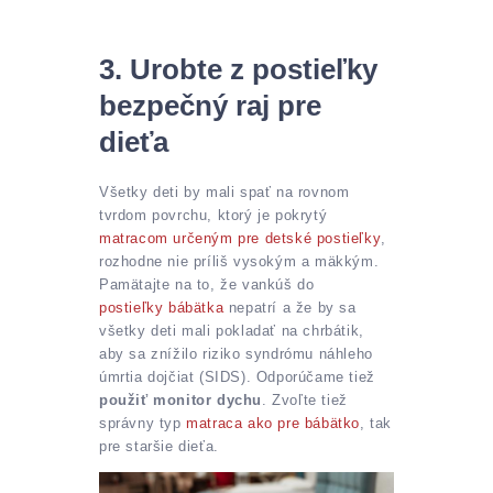
3. Urobte z postieľky
bezpečný raj pre
dieťa
Všetky deti by mali spať na rovnom
tvrdom povrchu, ktorý je pokrytý
matracom určeným pre detské postieľky
,
rozhodne nie príliš vysokým a mäkkým.
Pamätajte na to, že vankúš do
postieľky bábätka
nepatrí a že by sa
všetky deti mali pokladať na chrbátik,
aby sa znížilo riziko syndrómu náhleho
úmrtia dojčiat (SIDS). Odporúčame tiež
použiť monitor dychu
. Zvoľte tiež
správny typ
matraca ako pre bábätko
, tak
pre staršie dieťa.