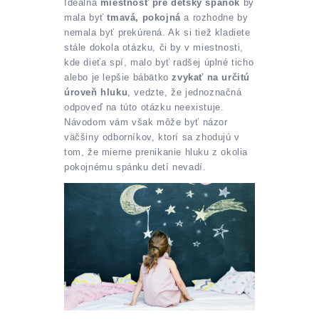
Ideálna
miestnosť pre detský spánok
by
mala byť
tmavá, pokojná
a rozhodne by
nemala byť prekúrená. Ak si tiež kladiete
stále dokola otázku, či by v miestnosti,
kde dieťa spí, malo byť radšej úplné ticho
alebo je lepšie bábätko
zvykať na určitú
úroveň hluku
, vedzte, že jednoznačná
odpoveď na túto otázku neexistuje.
Návodom vám však môže byť názor
väčšiny odborníkov, ktorí sa zhodujú v
tom, že mierne prenikanie hluku z okolia
pokojnému spánku detí nevadí.