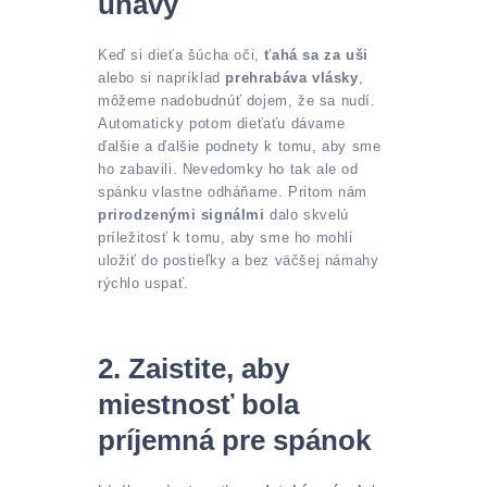
únavy
Keď si dieťa šúcha oči,
ťahá sa za uši
alebo si napríklad
prehrabáva vlásky
,
môžeme nadobudnúť dojem, že sa nudí.
Automaticky potom dieťaťu dávame
ďalšie a ďalšie podnety k tomu, aby sme
ho zabavili. Nevedomky ho tak ale od
spánku vlastne odháňame. Pritom nám
prirodzenými signálmi
dalo skvelú
príležitosť k tomu, aby sme ho mohli
uložiť do postieľky a bez väčšej námahy
rýchlo uspať.
2. Zaistite, aby
miestnosť bola
príjemná pre spánok