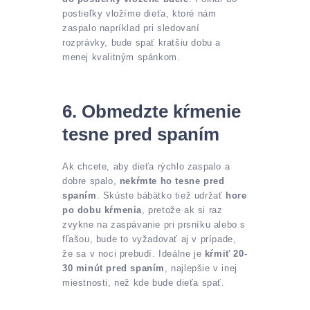
postieľky vložíme dieťa, ktoré nám
zaspalo napríklad pri sledovaní
rozprávky, bude spať kratšiu dobu a
menej kvalitným spánkom.
6. Obmedzte kŕmenie
tesne pred spaním
Ak chcete, aby dieťa rýchlo zaspalo a
dobre spalo,
nekŕmte ho tesne pred
spaním
. Skúste bábätko tiež udržať
hore
po dobu kŕmenia
, pretože ak si raz
zvykne na zaspávanie pri prsníku alebo s
fľašou, bude to vyžadovať aj v prípade,
že sa v noci prebudí. Ideálne je
kŕmiť 20-
30 minút pred spaním
, najlepšie v inej
miestnosti, než kde bude dieťa spať.