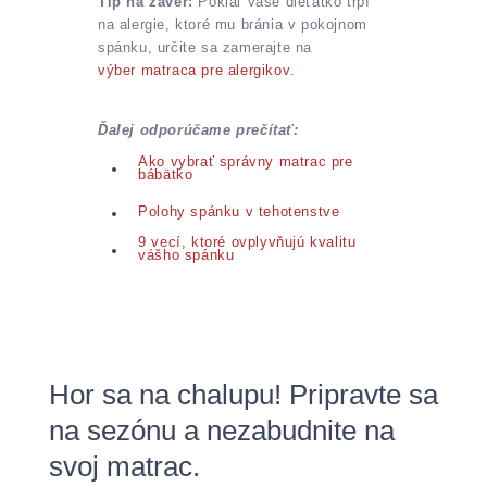
Tip na záver:
Pokiaľ vaše dieťatko trpí
na alergie, ktoré mu bránia v pokojnom
spánku, určite sa zamerajte na
výber matraca pre alergikov
.
Ďalej odporúčame prečítať:
Ako vybrať správny matrac pre
bábätko
Polohy spánku v tehotenstve
9 vecí, ktoré ovplyvňujú kvalitu
vášho spánku
Hor sa na chalupu! Pripravte sa
na sezónu a nezabudnite na
svoj matrac.