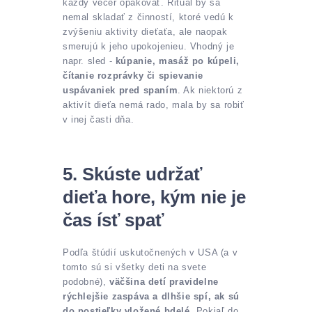
každý večer opakovať. Rituál by sa
nemal skladať z činností, ktoré vedú k
zvýšeniu aktivity dieťaťa, ale naopak
smerujú k jeho upokojenieu. Vhodný je
napr. sled -
kúpanie, masáž po kúpeli,
čítanie rozprávky či spievanie
uspávaniek pred spaním
. Ak niektorú z
aktivít dieťa nemá rado, mala by sa robiť
v inej časti dňa.
5. Skúste udržať
dieťa hore, kým nie je
čas ísť spať
Podľa štúdií uskutočnených v USA (a v
tomto sú si všetky deti na svete
podobné),
väčšina detí pravidelne
rýchlejšie zaspáva a dlhšie spí, ak sú
do postieľky vložené bdelé
. Pokiaľ do