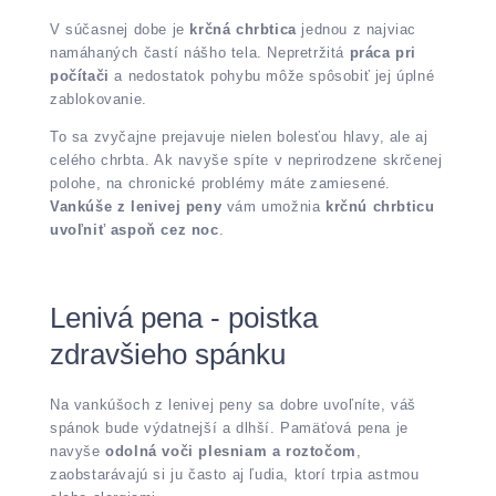
V súčasnej dobe je
krčná chrbtica
jednou z najviac
namáhaných častí nášho tela. Nepretržitá
práca pri
počítači
a nedostatok pohybu môže spôsobiť jej úplné
zablokovanie.
To sa zvyčajne prejavuje nielen bolesťou hlavy, ale aj
celého chrbta. Ak navyše spíte v neprirodzene skrčenej
polohe, na chronické problémy máte zamiesené.
Vankúše z lenivej peny
vám umožnia
krčnú chrbticu
uvoľniť aspoň cez noc
.
Lenivá pena - poistka
zdravšieho spánku
Na vankúšoch z lenivej peny sa dobre uvoľníte, váš
spánok bude výdatnejší a dlhší. Pamäťová pena je
navyše
odolná voči plesniam a roztočom
,
zaobstarávajú si ju často aj ľudia, ktorí trpia astmou