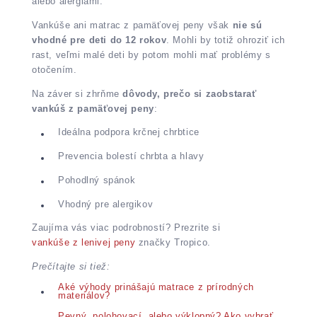
alebo alergiami.
Vankúše ani matrac z pamäťovej peny však
nie sú
vhodné pre deti do 12 rokov
. Mohli by totiž ohroziť ich
rast, veľmi malé deti by potom mohli mať problémy s
otočením.
Na záver si zhrňme
dôvody, prečo si zaobstarať
vankúš z pamäťovej peny
:
Ideálna podpora krčnej chrbtice
Prevencia bolestí chrbta a hlavy
Pohodlný spánok
Vhodný pre alergikov
Zaujíma vás viac podrobností? Prezrite si
vankúše z lenivej peny
značky Tropico.
Prečítajte si tiež:
Aké výhody prinášajú matrace z prírodných
materiálov?
Pevný, polohovací, alebo výklopný? Ako vybrať